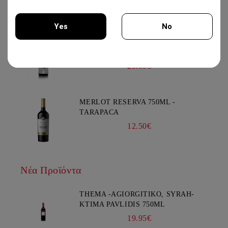
WEINBACH
37.00€
Yes
No
IRIS CREATION 750ML - CHATEAU
BURGOZONE
You must be 18 years of age or older to enter this site.
25.00€
MERLOT RESERVA 750ML -
TARAPACA
12.50€
Νέα Προϊόντα
THEMA -AGIORGITIKO, SYRAH-
KTIMA PAVLIDIS 750ML
19.95€