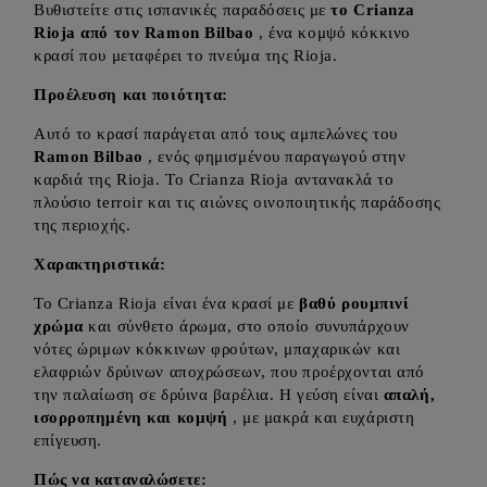
Βυθιστείτε στις ισπανικές παραδόσεις με
το Crianza
Rioja από τον Ramon Bilbao
, ένα κομψό κόκκινο
κρασί που μεταφέρει το πνεύμα της Rioja.
Προέλευση και ποιότητα:
Αυτό το κρασί παράγεται από τους αμπελώνες του
Ramon Bilbao
, ενός φημισμένου παραγωγού στην
καρδιά της Rioja. Το Crianza Rioja αντανακλά το
πλούσιο terroir και τις αιώνες οινοποιητικής παράδοσης
της περιοχής.
Χαρακτηριστικά:
Το Crianza Rioja είναι ένα κρασί με
βαθύ ρουμπινί
χρώμα
και σύνθετο άρωμα, στο οποίο συνυπάρχουν
νότες ώριμων κόκκινων φρούτων, μπαχαρικών και
ελαφριών δρύινων αποχρώσεων, που προέρχονται από
την παλαίωση σε δρύινα βαρέλια. Η γεύση είναι
απαλή,
ισορροπημένη και κομψή
, με μακρά και ευχάριστη
επίγευση.
Πώς να καταναλώσετε: