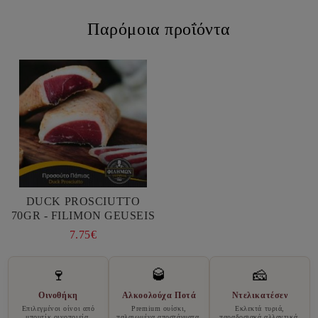
Παρόμοια προΐόντα
DUCK PROSCIUTTO
70GR - FILIMON GEUSEIS
7.75€
🍷
🥃
🧀
Οινοθήκη
Αλκοολούχα Ποτά
Ντελικατέσεν
Επιλεγμένοι οίνοι από
Premium ουίσκι,
Εκλεκτά τυριά,
μπουτίκ οινοποιεία,
παλαιωμένα αποστάγματα,
παραδοσιακά αλλαντικά,