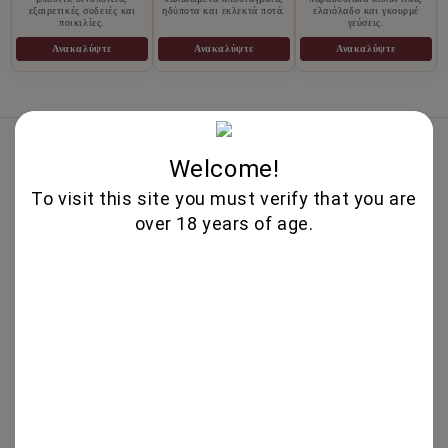
εξαιρετικές σοδειές και
ηδύποτα και εκλεκτά ποτά.
ελαιόλαδο και γκουρμέ
ποικιλίες.
γεύσεις.
Ανακαλύψτε
Ανακαλύψτε
Ανακαλύψτε
Κορυφαίες Πωλήσεις
Welcome!
PINOT NOIR BOURGOGNE 750ML -
To visit this site you must verify that you are
DOMAINE FAIVELEY
over 18 years of age.
51.50€
YIANNOUDI 750ML - DAFERMOU
21.50€
GEWURZTRAMINER "LEZ
TREILLES DU LOUP" 750ML -