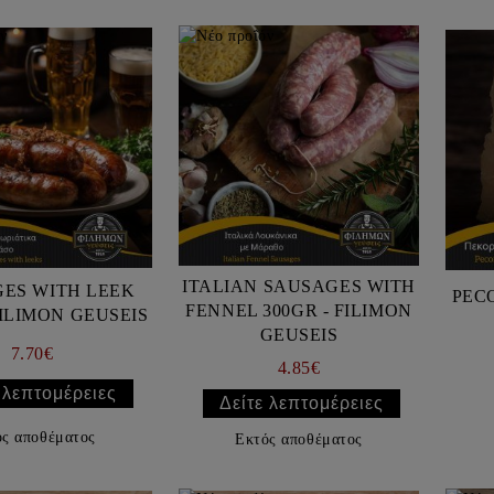
ITALIAN SAUSAGES WITH
ES WITH LEEK
PEC
FENNEL 300GR - FILIMON
00GR - FILIMON GEUSEIS
GEUSEIS
7.70€
4.85€
 λεπτομέρειες
Δείτε λεπτομέρειες
ός αποθέματος
Εκτός αποθέματος