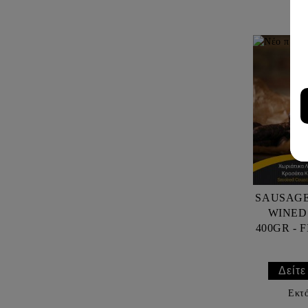
Σ
SAUSAGE
WINED
4
Δείτε
Εκτ