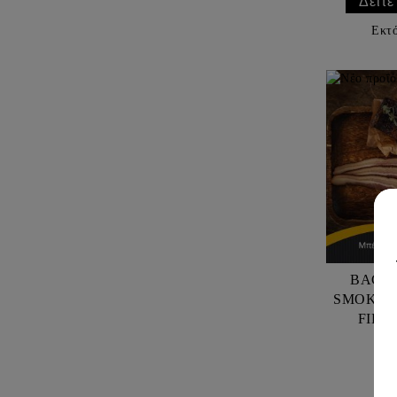
Δείτε
Εκτ
BACO
SMOKED 
FILI