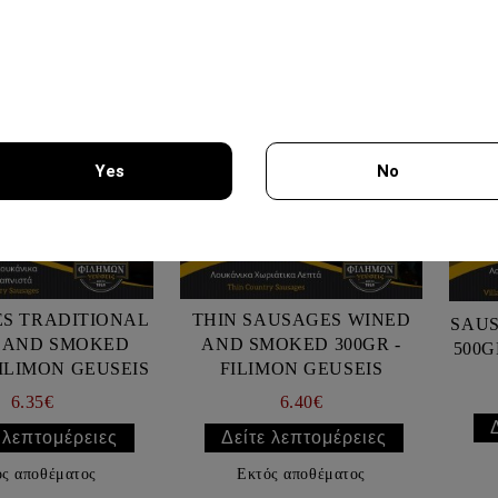
ε απόθεμα
Σε απόθεμα
Yes
No
You must be 18 years of age or older to enter this site.
S TRADITIONAL
THIN SAUSAGES WINED
SAU
 AND SMOKED
AND SMOKED 300GR -
00GR - FILIMON GEUSEIS
FILIMON GEUSEIS
6.35€
6.40€
 λεπτομέρειες
Δείτε λεπτομέρειες
ός αποθέματος
Εκτός αποθέματος