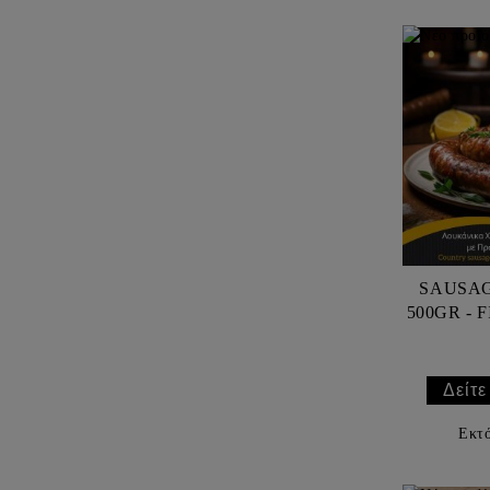
SAUSAG
5
Δείτε
Εκτ