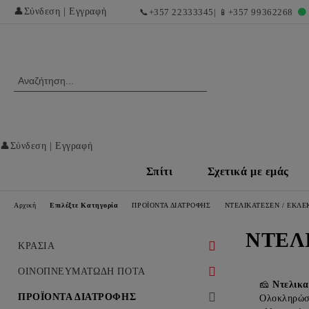
👤
Σύνδεση
|
Εγγραφή
📞
+357 22333345
| 📱
+357 99362268
🟢
👤
Σύνδεση
|
Εγγραφή
Σπίτι
Σχετικά με εμάς
Αρχική
Επιλέξτε Κατηγορία
ΠΡΟΪΟΝΤΑ ΔΙΑΤΡΟΦΗΣ
ΝΤΕΛΙΚΑΤΕΣΕΝ / ΕΚΛΕ
ΝΤΕΛ
ΚΡΑΣΙΑ
ΛΕΥΚΑ ΚΡΑΣΙΑ
ΟΙΝΟΠΝΕΥΜΑΤΩΔΗ ΠΟΤΑ
🧀
Ντελικα
ΛΕΥΚΑ ΞΗΡΑ ΚΡΑΣΙΑ
ΕΡΥΘΡΑ ΚΡΑΣΙΑ ΚΑΙ ΕΞΑΙΡΕΤΙΚΕΣ
ΟΥΙΣΚΙ
ΠΡΟΪΟΝΤΑ ΔΙΑΤΡΟΦΗΣ
Ολοκληρώστ