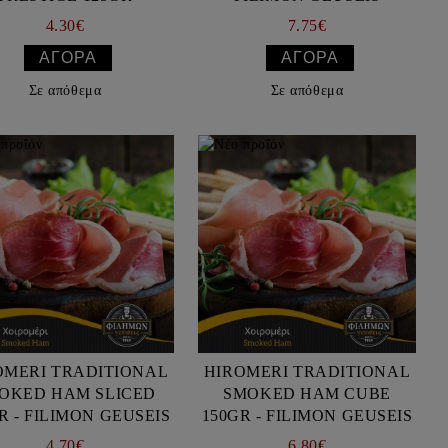
4.30€
7.75€
Σε απόθεμα
Σε απόθεμα
OMERI TRADITIONAL
HIROMERI TRADITIONAL
OKED HAM SLICED
SMOKED HAM CUBE
100GR - FILIMON GEUSEIS
150GR - FILIMON GEUSEIS
4.70€
6.80€