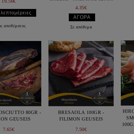
19.56€
4.35€
 λεπτομέρειες
ός αποθέματος
Σε απόθεμα
HIR
SCIUTTO 80GR -
BRESAOLA 100GR -
SM
MON GEUSEIS
FILIMON GEUSEIS
7.65€
7.50€