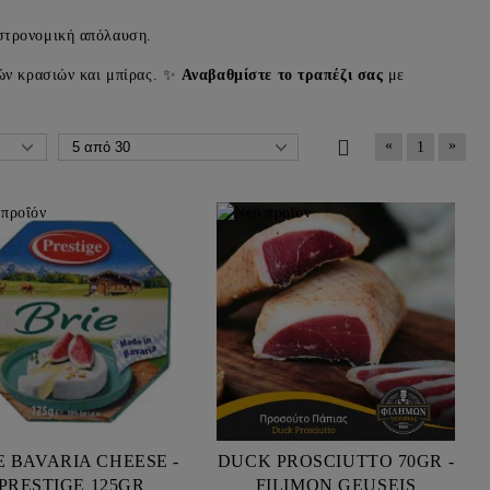
στρονομική απόλαυση.
τών κρασιών και μπίρας. ✨
Αναβαθμίστε το τραπέζι σας
με
«
»
1
ESE -
DUCK PROSCIUTTO 70GR -
PRESTIGE 125GR
FILIMON GEUSEIS