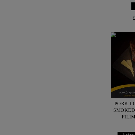
Σ
PORK L
SMOKED 
FILI