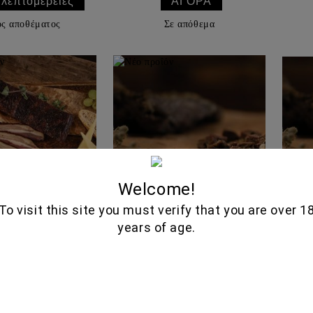
 λεπτομέρειες
ός αποθέματος
Σε απόθεμα
Welcome!
To visit this site you must verify that you are over 1
N WINED AND
BACON WINED AND
TS
years of age.
SLICED 150GR -
SMOKED CUBE 150GR -
MON GEUSEIS
FILIMON GEUSEIS
5.25€
5.30€