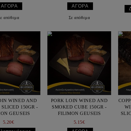
ε απόθεμα
Σε απόθεμα
OIN WINED AND
PORK LOIN WINED AND
COPP
SLICED 150GR -
SMOKED CUBE 150GR -
WI
MON GEUSEIS
FILIMON GEUSEIS
SLICE
5.20€
5.15€