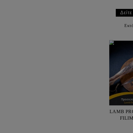
Δείτε
Εκτ
LAMB PRO
FILI