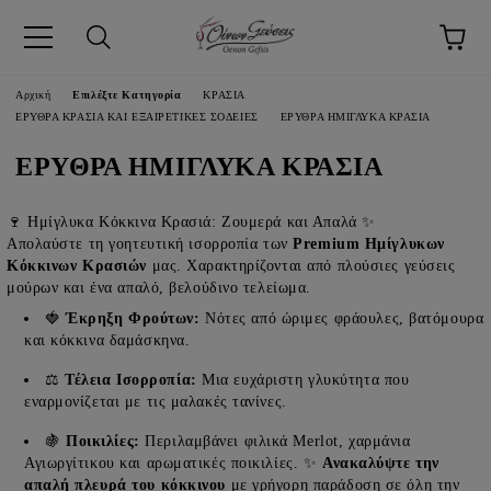
pp
Αρχική
Επιλέξτε Κατηγορία
ΚΡΑΣΙΑ
ΕΡΥΘΡΑ ΚΡΑΣΙΑ ΚΑΙ ΕΞΑΙΡΕΤΙΚΕΣ ΣΟΔΕΙΕΣ
ΕΡΥΘΡΑ ΗΜΙΓΛΥΚΑ ΚΡΑΣΙΑ
ΕΡΥΘΡΑ ΗΜΙΓΛΥΚΑ ΚΡΑΣΙΑ
🍷 Ημίγλυκα Κόκκινα Κρασιά: Ζουμερά και Απαλά ✨
Απολαύστε τη γοητευτική ισορροπία των
Premium Ημίγλυκων
Κόκκινων Κρασιών
μας. Χαρακτηρίζονται από πλούσιες γεύσεις
μούρων και ένα απαλό, βελούδινο τελείωμα.
🍓
Έκρηξη Φρούτων:
Νότες από ώριμες φράουλες, βατόμουρα
και κόκκινα δαμάσκηνα.
⚖️
Τέλεια Ισορροπία:
Μια ευχάριστη γλυκύτητα που
εναρμονίζεται με τις μαλακές τανίνες.
🍇
Ποικιλίες:
Περιλαμβάνει φιλικά Merlot, χαρμάνια
Αγιωργίτικου και αρωματικές ποικιλίες. ✨
Ανακαλύψτε την
απαλή πλευρά του κόκκινου
με γρήγορη παράδοση σε όλη την