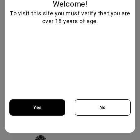
Welcome!
To visit this site you must verify that you are
XYNISTERI PERSEFONI 750ML -
over 18 years of age.
KOLIOS WINERY
12.50€
Εγγραφή
Νέα
Εγγραφείτε για τα νέα μας
Δες όλα τα νέα μας
Yes
No
Επωνυμίες
You must be 18 years of age or older to enter this site.