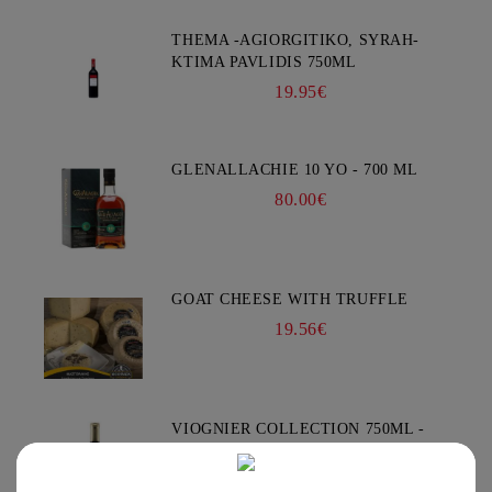
THEMA -AGIORGITIKO, SYRAH-
KTIMA PAVLIDIS 750ML
19.95€
GLENALLACHIE 10 YO - 700 ML
80.00€
GOAT CHEESE WITH TRUFFLE
19.56€
VIOGNIER COLLECTION 750ML -
CHATEAU BURGOZONE
21.00€