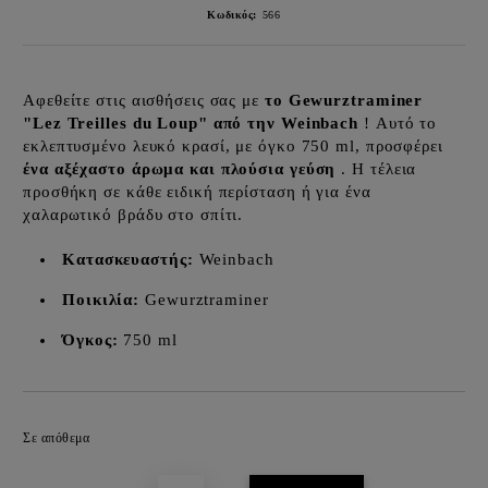
Κωδικός:
566
Αφεθείτε στις αισθήσεις σας με
το Gewurztraminer
"Lez Treilles du Loup" από την Weinbach
! Αυτό το
εκλεπτυσμένο λευκό κρασί, με όγκο 750 ml, προσφέρει
ένα αξέχαστο άρωμα και πλούσια γεύση
. Η τέλεια
προσθήκη σε κάθε ειδική περίσταση ή για ένα
χαλαρωτικό βράδυ στο σπίτι.
Κατασκευαστής:
Weinbach
Ποικιλία:
Gewurztraminer
Όγκος:
750 ml
Προσθήκη στα επιθυμητά
Σε απόθεμα