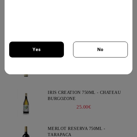
YIANNOUDI 750ML - DAFERMOU
21.50€
Yes
No
GEWURZTRAMINER "LEZ
TREILLES DU LOUP" 750ML -
You must be 18 years of age or older to enter this site.
WEINBACH
37.00€
IRIS CREATION 750ML - CHATEAU
BURGOZONE
25.00€
MERLOT RESERVA 750ML -
TARAPACA