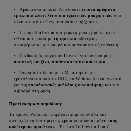
Αρωματικό προφίλ: Απολαύστε
έντονα αρώματα
τριαντάφυλλων, λίτσι και εξωτικών μπαχαρικών
που
κάνουν αυτό το Gewurztraminer αξέχαστο.
Γεύση: Η πλούσια και γεμάτη γεύση βρίσκεται σε
τέλεια ισορροπία με
τη φρέσκια οξύτητα
,
προσφέροντας μια μακρά και ικανοποιητική επίγευση.
Συνδυασμός φαγητού: Ιδανικό για συνδυασμό με
ασιατική κουζίνα, πικάντικα πιάτα και τυριά
.
Οινοποιείο Weinbach: Με ιστορία που
χρονολογείται από το 1612, το Weinbach είναι γνωστό
για
τις παραδοσιακές μεθόδους οινοποίησης
και τον
σεβασμό στη φύση.
Προέλευση και παράδοση:
Τα κρασιά Weinbach παράγονται με φροντίδα και
προσοχή στη λεπτομέρεια, χρησιμοποιώντας μόνο
τους
καλύτερους αμπελώνες
. Το "Les Treilles du Loup"