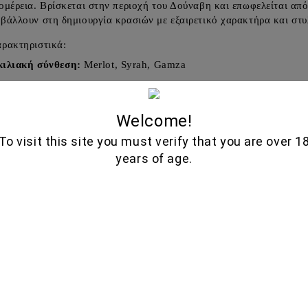
ομέρεια. Βρίσκεται στην περιοχή του Δούναβη και επωφελείται από
βάλλουν στη δημιουργία κρασιών με εξαιρετικό χαρακτήρα και στυ
ρακτηριστικά:
κιλιακή σύνθεση:
Merlot, Syrah, Gamza
έλευση:
Περιοχή του Δούναβη, Βουλγαρία
μα:
Ώριμα κόκκινα φρούτα, μπαχαρικά, δρυς
Welcome!
To visit this site you must verify that you are over 1
ση:
Πλούσιο σώμα, κομψό, με απαλές τανίνες
years of age.
ικό για:
Κόκκινο κρέας, κυνήγι, ώριμα τυριά
ος:
750 ml
ε τη μοναδική γεύση του
Chateau Burgozone Cote du Danube R
Παρόμοια προΐ