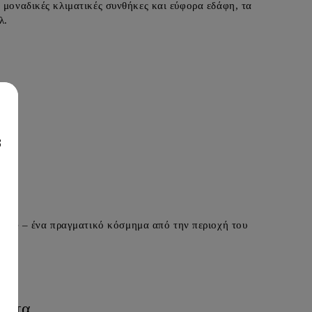
 μοναδικές κλιματικές συνθήκες και εύφορα εδάφη, τα
λ.
8
ouge
– ένα πραγματικό κόσμημα από την περιοχή του
όντα