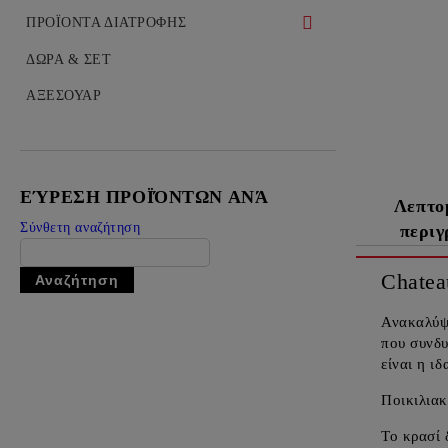
ΡΟΖΕ ΣΑΜΠΑΝΙΑ
ΟΥΙΣΚΙ
ΠΡΟΪΟΝΤΑ ΔΙΑΤΡΟΦΗΣ
ΚΟΝΙΑΚ
ΝΤΕΛΙΚΑΤΕΣΕΝ / ΕΚΛΕΚΤΕΣ
ΔΩΡΑ & ΣΕΤ
ΓΕΥΣΕΙΣ
ΒΟΤΚΑ
ΑΞΕΣΟΥΑΡ
ΤΖΙΝ
ΤΕΚΙΛΑ
ΕΎΡΕΣΗ ΠΡΟΪΌΝΤΩΝ ΑΝΆ
ΡΟΥΜΙ
Λεπτο
Σύνθετη αναζήτηση
περι
ΛΙΚΕΡ
ΟΥΖΟ
Chatea
Ανακαλύψ
που συνδυ
είναι η ι
Ποικιλιακ
Το κρασί 