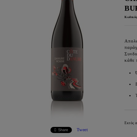
BU
Κωδικός
Απολα
παράγ
Συνδυ
κάθε 
Εκτός 
Tweet
Share