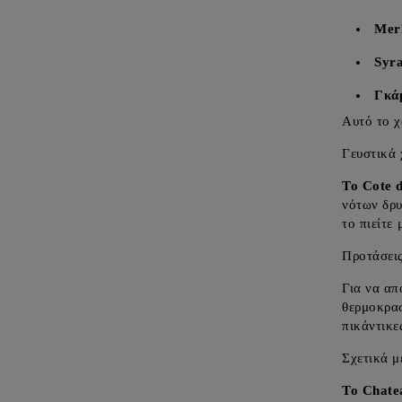
Mer
Syr
Γκά
Αυτό το χ
Γευστικά 
Το Cote 
νότων δρυ
το πιείτε
Προτάσεις
Για να απ
θερμοκρασ
πικάντικε
Σχετικά μ
Το Chate