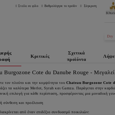
Στείλε σε φίλο
Βαθμολόγησε το προΐόν
Σύγκριση
Dry
μερής
Σχετικά
Κριτικές
Λήψε
γραφή
προϊόντα
u Burgozone Cote du Danube Rouge - Μεγαλεί
τε τον πλούτο και την κομψότητα του
Chateau Burgozone Cote 
άζει τα καλύτερα Merlot, Syrah και Gamza. Παράγεται στην καρδι
δανική επιλογή για κάθε περίσταση, προσφέροντας μια μοναδική γευ
ή σύνθεση και προέλευση
διακρίνεται από έναν επιδέξιο συνδυασμό ποικιλιών: