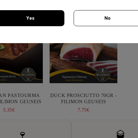
Yes
No
You must be 18 years of age or older to enter this site.
AN PASTOURMA
DUCK PROSCIUTTO 70GR -
00GR - FILIMON GEUSEIS
FILIMON GEUSEIS
5.35€
7.75€
🍷
🥃