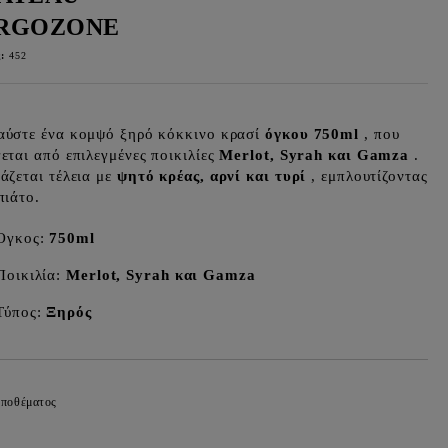
RGOZONE
:
452
ύστε ένα κομψό ξηρό κόκκινο κρασί
όγκου 750ml
, που
εται από επιλεγμένες ποικιλίες
Merlot, Syrah και Gamza
.
άζεται τέλεια με
ψητό κρέας, αρνί και τυρί
, εμπλουτίζοντας
πιάτο.
Όγκος:
750ml
Ποικιλία:
Merlot, Syrah και Gamza
Τύπος:
Ξηρός
αποθέματος
Προσθήκη στα επιθυμητά