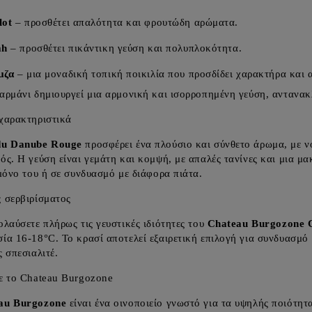
lot
– προσθέτει απαλότητα και φρουτώδη αρώματα.
ah
– προσθέτει πικάντικη γεύση και πολυπλοκότητα.
μζα
– μια μοναδική τοπική ποικιλία που προσδίδει χαρακτήρα και 
αρμάνι δημιουργεί μια αρμονική και ισορροπημένη γεύση, αντανακλώ
χαρακτηριστικά
du Danube Rouge
προσφέρει ένα πλούσιο και σύνθετο άρωμα, με 
ός. Η γεύση είναι γεμάτη και κομψή, με απαλές τανίνες και μια μακ
 μόνο του ή σε συνδυασμό με διάφορα πιάτα.
 σερβιρίσματος
ολαύσετε πλήρως τις γευστικές ιδιότητες του
Chateau Burgozone 
ία 16-18°C. Το κρασί αποτελεί εξαιρετική επιλογή για συνδυασμό μ
ς σπεσιαλιτέ.
ε το Chateau Burgozone
au Burgozone
είναι ένα οινοποιείο γνωστό για τα υψηλής ποιότητ