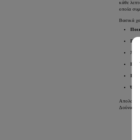
κάθε λεπτ
οποία συμ
Βασικά χα
Ποι
Προ
Άρω
Γεύ
Ιδαν
Όγκ
Απολαύστ
Δούναβη!