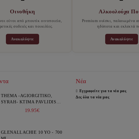
Οινοθήκη
Αλκοολούχα Πο
νοι οίνοι από μπουτίκ οινοποιεία,
Premium ουίσκι, παλαιωμένα α
ρετικές σοδειές και ποικιλίες.
ηδύποτα και εκλεκτά π
Ανακαλύψτε
Ανακαλύψτε
ντα
Νέα
Εγγραφείτε για τα νέα μας
THEMA -AGIORGITIKO,
Δες όλα τα νέα μας
SYRAH- KTIMA PAVLIDIS
750ML
19.95€
GLENALLACHIE 10 YO - 700
ML