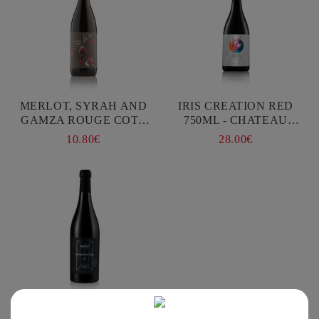
MERLOT, SYRAH AND
IRIS CREATION RED
GAMZA ROUGE COTE
750ML - CHATEAU
DU DANUBE 750ML -
BURGOZONE
10.80€
28.00€
CHATEAU BURGOZONE
MARATHEFTIKO 750ML -
NELION