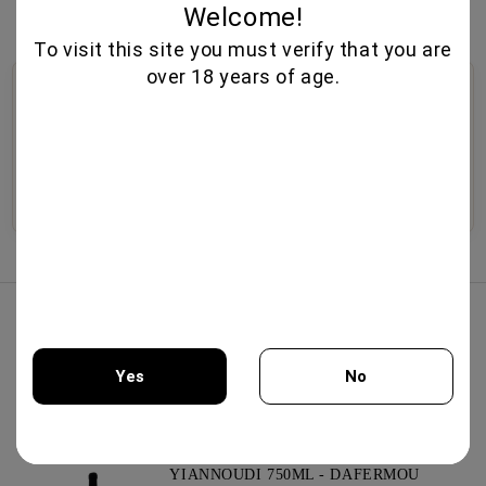
Welcome!
23.00€
To visit this site you must verify that you are
over 18 years of age.
🍷
🥃
🧀
Οινοθήκη
Αλκοολούχα Ποτά
Ντελικατέσεν
Επιλεγμένοι οίνοι από
Premium ουίσκι,
Εκλεκτά τυριά,
μπουτίκ οινοποιεία,
παλαιωμένα αποστάγματα,
παραδοσιακά αλλαντικά,
εξαιρετικές σοδειές και
ηδύποτα και εκλεκτά ποτά.
ελαιόλαδο και γκουρμέ
ποικιλίες.
γεύσεις.
Ανακαλύψτε
Ανακαλύψτε
Ανακαλύψτε
Κορυφαίες Πωλήσεις
PINOT NOIR BOURGOGNE 750ML -
DOMAINE FAIVELEY
Yes
No
51.50€
You must be 18 years of age or older to enter this site.
YIANNOUDI 750ML - DAFERMOU