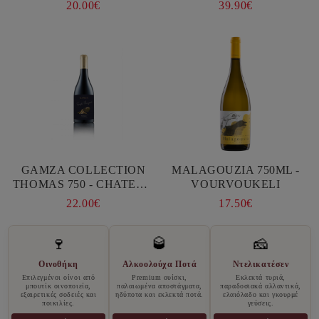
CHATEAU BURGOZONE
FAMIGLIA DI TOMMASO
20.00€
39.90€
GAMZA COLLECTION
MALAGOUZIA 750ML -
THOMAS 750 - CHATEAU
VOURVOUKELI
BURGOZONE
22.00€
17.50€
🍷
🥃
🧀
Οινοθήκη
Αλκοολούχα Ποτά
Ντελικατέσεν
Επιλεγμένοι οίνοι από
Premium ουίσκι,
Εκλεκτά τυριά,
μπουτίκ οινοποιεία,
παλαιωμένα αποστάγματα,
παραδοσιακά αλλαντικά,
εξαιρετικές σοδειές και
ηδύποτα και εκλεκτά ποτά.
ελαιόλαδο και γκουρμέ
ποικιλίες.
γεύσεις.