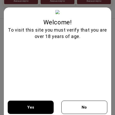
Ανακαλύψτε
Ανακαλύψτε
Ανακαλύψτε
Welcome!
Κορυφαίες Πωλήσεις
To visit this site you must verify that you are
PROSECCO DOC EXTRA DRY
over 18 years of age.
750ML-CANTI
13.95€
PROSECCO ROSE DOC EXTRA DRY
750ML- CANTI
14.25€
IL VINO DEI POETI ROSE BRUT
750ΜΛ - BOTTEGA
14.30€
Yes
No