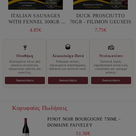
ITALIAN SAUSAGES
DUCK PROSCIUTTO
WITH FENNEL 300GR -
70GR - FILIMON GEUSEIS
FILIMON GEUSEIS
4.85€
7.75€
🍷
🥃
🧀
Οινοθήκη
Αλκοολούχα Ποτά
Ντελικατέσεν
Επιλεγμένοι οίνοι από
Premium ουίσκι,
Εκλεκτά τυριά,
μπουτίκ οινοποιεία,
παλαιωμένα αποστάγματα,
παραδοσιακά αλλαντικά,
εξαιρετικές σοδειές και
ηδύποτα και εκλεκτά ποτά.
ελαιόλαδο και γκουρμέ
ποικιλίες.
γεύσεις.
Ανακαλύψτε
Ανακαλύψτε
Ανακαλύψτε
Κορυφαίες Πωλήσεις
PINOT NOIR BOURGOGNE 750ML -
DOMAINE FAIVELEY
51.50€