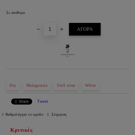
Προσθήκη στα επιθυμητά
Σε απόθεμα
Dry
Malagouzia
Still wine
White
Tweet
Share
Βαθμολόγησε το προΐόν
Σύγκριση
Κριτικές