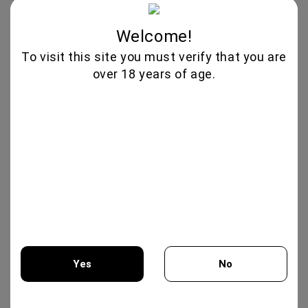
12.50€
Welcome!
To visit this site you must verify that you are
Νέα Προϊόντα
over 18 years of age.
THEMA -AGIORGITIKO, SYRAH-
KTIMA PAVLIDIS 750ML
19.95€
GLENALLACHIE 10 YO - 700 ML
80.00€
Yes
No
GOAT CHEESE WITH TRUFFLE
19.56€
You must be 18 years of age or older to enter this site.