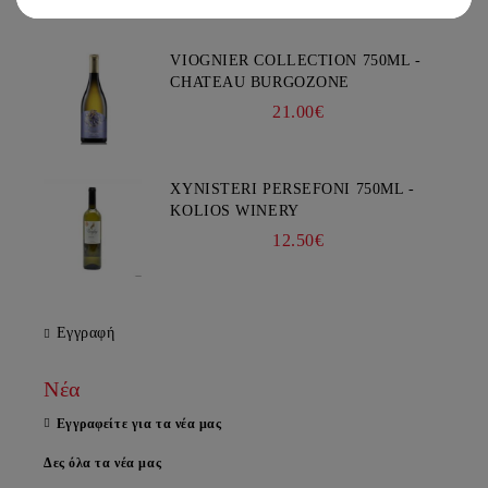
VIOGNIER COLLECTION 750ML -
CHATEAU BURGOZONE
21.00€
XYNISTERI PERSEFONI 750ML -
KOLIOS WINERY
12.50€
Εγγραφή
Νέα
Εγγραφείτε για τα νέα μας
Δες όλα τα νέα μας