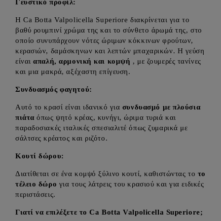
Γευστικό προφίλ:
Η Ca Botta Valpolicella Superiore διακρίνεται για το
βαθύ ρουμπινί χρώμα της και το σύνθετο άρωμά της, στο
οποίο συνυπάρχουν νότες ώριμων κόκκινων φρούτων,
κερασιών, δαμάσκηνων και λεπτών μπαχαρικών. Η γεύση
είναι
απαλή, αρμονική και κομψή
, με ζουμερές τανίνες
και μια μακρά, αξέχαστη επίγευση.
Συνδυασμός φαγητού:
Αυτό το κρασί είναι ιδανικό για
συνδυασμό με πλούσια
πιάτα
όπως ψητό κρέας, κυνήγι, ώριμα τυριά και
παραδοσιακές ιταλικές σπεσιαλιτέ όπως ζυμαρικά με
σάλτσες κρέατος και ριζότο.
Κουτί δώρου:
Διατίθεται σε ένα κομψό ξύλινο κουτί, καθιστώντας το
το
τέλειο δώρο
για τους λάτρεις του κρασιού και για ειδικές
περιστάσεις.
Γιατί να επιλέξετε το Ca Botta Valpolicella Superiore;