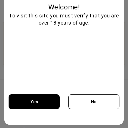
80GR - FILIMON GEUSEIS
Welcome!
7.65€
To visit this site you must verify that you are
over 18 years of age.
🍷
🥃
🧀
Οινοθήκη
Αλκοολούχα Ποτά
Ντελικατέσεν
Επιλεγμένοι οίνοι από
Premium ουίσκι,
Εκλεκτά τυριά,
μπουτίκ οινοποιεία,
παλαιωμένα αποστάγματα,
παραδοσιακά αλλαντικά,
εξαιρετικές σοδειές και
ηδύποτα και εκλεκτά ποτά.
ελαιόλαδο και γκουρμέ
ποικιλίες.
γεύσεις.
Ανακαλύψτε
Ανακαλύψτε
Ανακαλύψτε
Κορυφαίες Πωλήσεις
IRIS CREATION 750ML - CHATEAU
Yes
No
BURGOZONE
25.00€
You must be 18 years of age or older to enter this site.