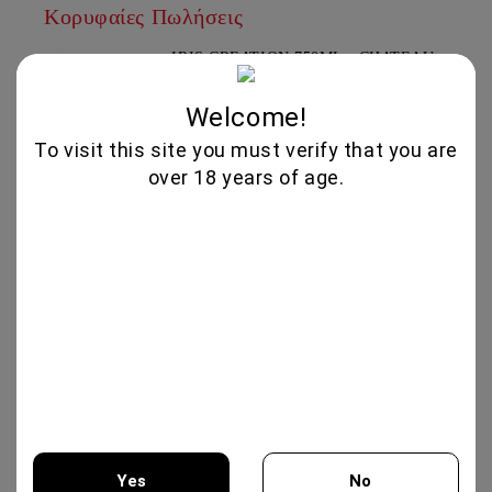
Κορυφαίες Πωλήσεις
IRIS CREATION 750ML - CHATEAU
BURGOZONE
25.00€
Welcome!
To visit this site you must verify that you are
over 18 years of age.
MERLOT RESERVA 750ML -
TARAPACA
12.50€
XYNISTERI RKAES 758 SINGLE
VINEYARD 750ML - NELION
17.00€
GIFT BOX COLLECTION #3 -
CHATEAU BURGOZONE
Yes
No