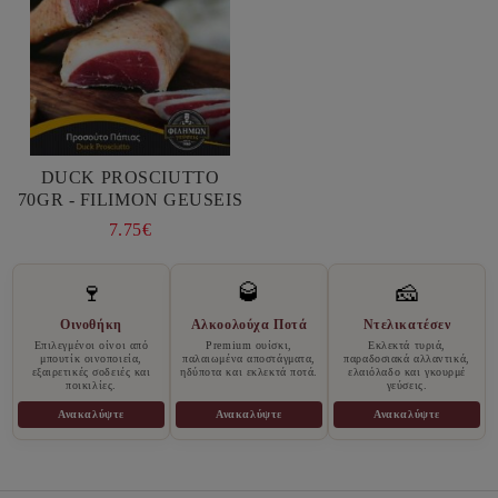
DUCK PROSCIUTTO
70GR - FILIMON GEUSEIS
7.75€
🍷
🥃
🧀
Οινοθήκη
Αλκοολούχα Ποτά
Ντελικατέσεν
Επιλεγμένοι οίνοι από
Premium ουίσκι,
Εκλεκτά τυριά,
μπουτίκ οινοποιεία,
παλαιωμένα αποστάγματα,
παραδοσιακά αλλαντικά,
εξαιρετικές σοδειές και
ηδύποτα και εκλεκτά ποτά.
ελαιόλαδο και γκουρμέ
ποικιλίες.
γεύσεις.
Ανακαλύψτε
Ανακαλύψτε
Ανακαλύψτε