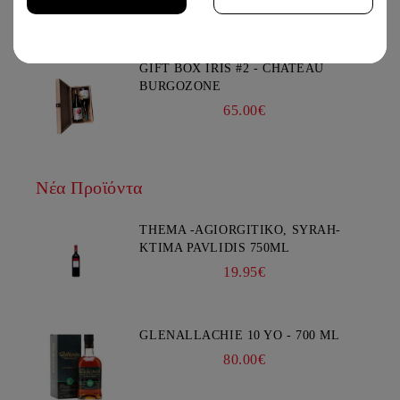
69.00€
You must be 18 years of age or older to enter this site.
GIFT BOX IRIS #2 - CHATEAU
BURGOZONE
65.00€
Νέα Προϊόντα
THEMA -AGIORGITIKO, SYRAH-
KTIMA PAVLIDIS 750ML
19.95€
GLENALLACHIE 10 YO - 700 ML
80.00€