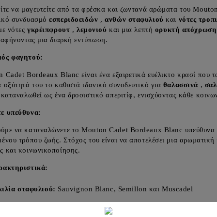
ίτε να μαγευτείτε από τα φρέσκα και ζωντανά αρώματα του Mouto
ικό συνδυασμό
εσπεριδοειδών
,
ανθών σταφυλιού
και
νότες τροπ
με νότες
γκρέιπφρουτ
,
λεμονιού
και μια λεπτή
ορυκτή απόχρωση
 αφήνοντας μια διαρκή εντύπωση.
ός φαγητού:
 Cadet Bordeaux Blanc είναι ένα εξαιρετικά ευέλικτο κρασί που 
 οξύτητά του το καθιστά ιδανικό συνοδευτικό για
θαλασσινά
,
σαλ
 καταναλωθεί ως ένα δροσιστικό απεριτίφ, ενισχύοντας κάθε κοιν
ε υπεύθυνα:
με να καταναλώνετε το Mouton Cadet Bordeaux Blanc υπεύθυνα κ
ένου τρόπου ζωής. Στόχος του είναι να αποτελέσει μια αρωματική κ
ς και κοινωνικοποίησης.
ρακτηριστικά:
ιλία σταφυλιού:
Sauvignon Blanc, Semillon και Muscadel
ιοχή:
Μπορντό, Γαλλία