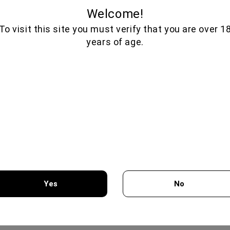
τικό προφίλ:
Εσπεριδοειδή, άνθη σταφυλιού, τροπικά φρούτα
Welcome!
δυασμός φαγητού:
Θαλασσινά, σαλάτες, κοτόπουλο, κατσικίσιο τυ
To visit this site you must verify that you are over 1
years of age.
Παρόμοια προΐ
Yes
No
You must be 18 years of age or older to enter this site.