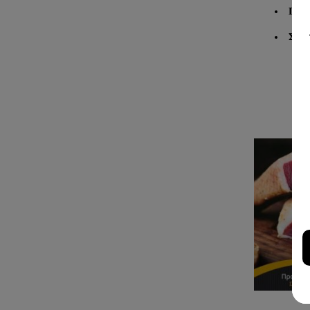
Γευσ
Συν