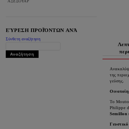
ΒΟΤΚΑ
ΑΞΕΣΟΥΑΡ
ΤΖΙΝ
ΤΕΚΙΛΑ
ΕΎΡΕΣΗ ΠΡΟΪΌΝΤΩΝ ΑΝΆ
ΡΟΥΜΙ
Σύνθετη αναζήτηση
ΛΙΚΕΡ
Λεπ
περ
ΟΥΖΟ
Ανακαλύψ
της περιο
γεύσης.
Οινοποίη
Το Mouton
Philippe 
Semillon
Γευστικό