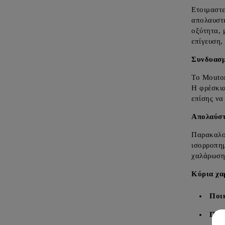
Ετοιμαστε
απολαυστ
οξύτητα, 
επίγευση,
Συνδυασμ
Το Mouton
Η φρέσκια
επίσης να
Απολαύστ
Παρακαλού
ισορροπημ
χαλάρωση
Κύρια χα
Ποικ
Περ