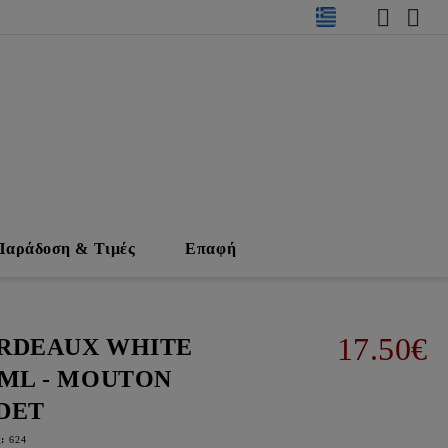
Παράδοση & Τιμές
Επαφή
17.50€
RDEAUX WHITE
0ML - MOUTON
DET
:
624