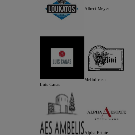
Albert Meyer
Melini casa
Luis Canas
Alpha Estate