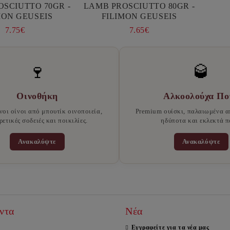
SCIUTTO 70GR -
LAMB PROSCIUTTO 80GR -
MON GEUSEIS
FILIMON GEUSEIS
7.75€
7.65€
🍷
🥃
Οινοθήκη
Αλκοολούχα Πο
νοι οίνοι από μπουτίκ οινοποιεία,
Premium ουίσκι, παλαιωμένα α
ρετικές σοδειές και ποικιλίες.
ηδύποτα και εκλεκτά π
Ανακαλύψτε
Ανακαλύψτε
ντα
Νέα
Εγγραφείτε για τα νέα μας