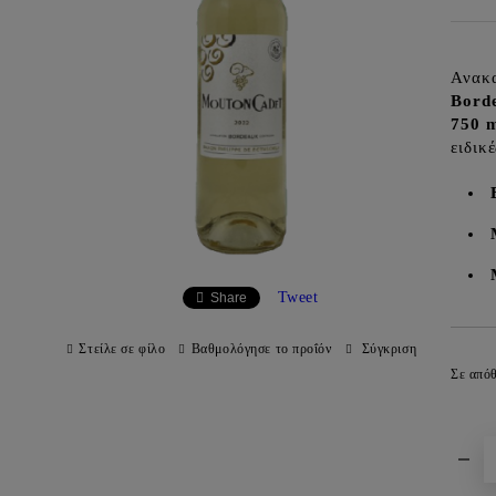
Ανακα
Bord
750 
ειδικ
Tweet
Share
Στείλε σε φίλο
Βαθμολόγησε το προΐόν
Σύγκριση
Σε από