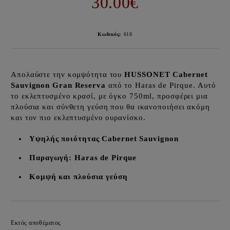
30.00€
Κωδικός:
618
Απολαύστε την κομψότητα του
HUSSONET Cabernet
Sauvignon Gran Reserva
από το Haras de Pirque. Αυτό
το εκλεπτυσμένο κρασί, με όγκο 750ml, προσφέρει μια
πλούσια και σύνθετη γεύση που θα ικανοποιήσει ακόμη
και τον πιο εκλεπτυσμένο ουρανίσκο.
Υψηλής ποιότητας Cabernet Sauvignon
Παραγωγή: Haras de Pirque
Κομψή και πλούσια γεύση
Προσθήκη στα επιθυμητά
Εκτός αποθέματος