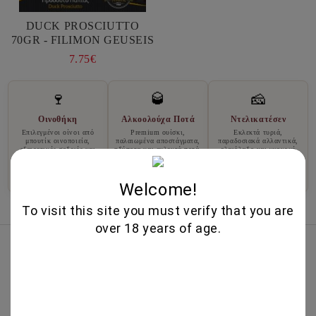
DUCK PROSCIUTTO
70GR - FILIMON GEUSEIS
7.75€
🍷
🥃
🧀
Οινοθήκη
Αλκοολούχα Ποτά
Ντελικατέσεν
Επιλεγμένοι οίνοι από
Premium ουίσκι,
Εκλεκτά τυριά,
μπουτίκ οινοποιεία,
παλαιωμένα αποστάγματα,
παραδοσιακά αλλαντικά,
εξαιρετικές σοδειές και
ηδύποτα και εκλεκτά ποτά.
ελαιόλαδο και γκουρμέ
ποικιλίες.
γεύσεις.
Ανακαλύψτε
Ανακαλύψτε
Ανακαλύψτε
Welcome!
To visit this site you must verify that you are
over 18 years of age.
Κορυφαίες Πωλήσεις
IRIS CREATION 750ML - CHATEAU
BURGOZONE
25.00€