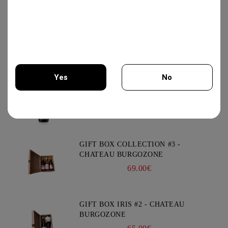
MERLOT RESERVA 750ML -
TARAPACA
12.50€
Yes
No
XYNISTERI RKAES 758 SINGLE
VINEYARD 750ML - NELION
17.00€
You must be 18 years of age or older to enter this site.
GIFT BOX COLLECTION #3 -
CHATEAU BURGOZONE
69.00€
GIFT BOX IRIS #2 - CHATEAU
BURGOZONE