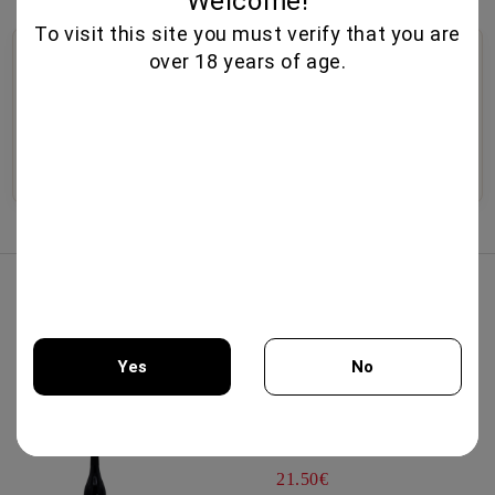
Welcome!
To visit this site you must verify that you are
🍷
🥃
🧀
over 18 years of age.
Οινοθήκη
Αλκοολούχα Ποτά
Ντελικατέσεν
Επιλεγμένοι οίνοι από
Premium ουίσκι,
Εκλεκτά τυριά,
μπουτίκ οινοποιεία,
παλαιωμένα αποστάγματα,
παραδοσιακά αλλαντικά,
εξαιρετικές σοδειές και
ηδύποτα και εκλεκτά ποτά.
ελαιόλαδο και γκουρμέ
ποικιλίες.
γεύσεις.
Ανακαλύψτε
Ανακαλύψτε
Ανακαλύψτε
Κορυφαίες Πωλήσεις
PINOT NOIR BOURGOGNE 750ML -
DOMAINE FAIVELEY
Yes
No
51.50€
You must be 18 years of age or older to enter this site.
YIANNOUDI 750ML - DAFERMOU
21.50€