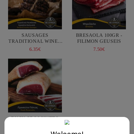
SAUSAGES
BRESAOLA 100GR -
TRADITIONAL WINED
FILIMON GEUSEIS
AND SMOKED 400GR -
6.35€
7.50€
FILIMON GEUSEIS
DUCK PROSCIUTTO
70GR - FILIMON GEUSEIS
7.75€