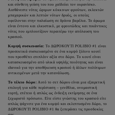
και σύνθετη γεύση του που χαϊδεύει τον ουρανίσκο.
Αισθάνεστε νότες ώριμων κόκκινων φρούτων, εκλεκτών
μπαχαρικών και λεπτών νότων δρυός, οι οποίες
οφείλονται στην παλαίωση σε δρύινα βαρέλια. Το άρωμα
είναι έντονο και ελκυστικό, με φρουτώδεις και πικάντικες
νότες που εμπλουτίζουν περαιτέρω την απόλαυση του
κρασιού.
Κομψή συσκευασία:
Το ΔΩΡΟΚΟΥΤΙ POLIBIO #1 είναι
προσεκτικά συσκευασμένο σε ένα κομψό ξύλινο κουτί
που προσθέτει επιπλέον αξία στο δώρο. Το κουτί είναι
κατασκευασμένο από υλικά υψηλής ποιότητας και είναι
ιδανικό για την αποθήκευση κρασιού ή άλλων πολύτιμων
αντικειμένων μετά την κατανάλωση.
Το τέλειο δώρο:
Αυτό το σετ δώρου είναι μια εξαιρετική
επιλογή για κάθε περίσταση – γενέθλια, ονομαστική
εορτή, επέτειο ή απλώς ως ένδειξη εκτίμησης σε ένα
ξεχωριστό πρόσωπο. Είτε είστε γνώστης του κρασιού είτε
απλώς ψάχνετε για ένα κομψό και εκλεπτυσμένο δώρο, το
ΔΩΡΟΚΟΥΤΙ POLIBIO #1 θα ξεπεράσει τις προσδοκίες
σας.