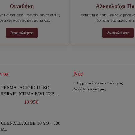
Οινοθήκη
Αλκοολούχα Πο
νοι οίνοι από μπουτίκ οινοποιεία,
Premium ουίσκι, παλαιωμένα α
ρετικές σοδειές και ποικιλίες.
ηδύποτα και εκλεκτά π
Ανακαλύψτε
Ανακαλύψτε
ντα
Νέα
Εγγραφείτε για τα νέα μας
THEMA -AGIORGITIKO,
Δες όλα τα νέα μας
SYRAH- KTIMA PAVLIDIS
750ML
19.95€
GLENALLACHIE 10 YO - 700
ML