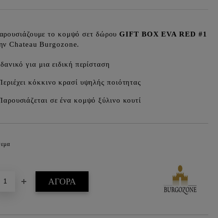
αρουσιάζουμε το κομψό σετ δώρου
GIFT BOX EVA RED #1
ην Chateau Burgozone.
Ιδανικό για μια ειδική περίσταση
Περιέχει κόκκινο κρασί υψηλής ποιότητας
Παρουσιάζεται σε ένα κομψό ξύλινο κουτί
θεμα
Προσθήκη στα επιθυμητά