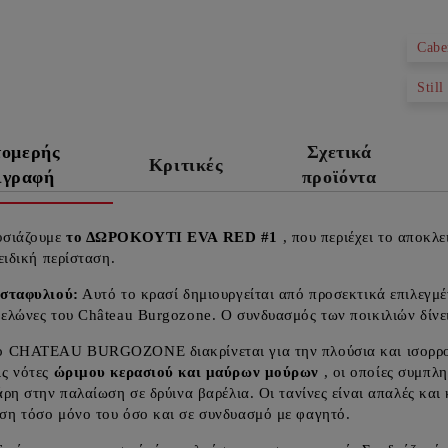
Cabe
Still
τομερής
Σχετικά
Κριτικές
ιγραφή
προϊόντα
υσιάζουμε
το ΔΩΡΟΚΟΥΤΙ EVA RED #1
, που περιέχει το αποκλ
 ειδική περίσταση.
 σταφυλιού:
Αυτό το κρασί δημιουργείται από προσεκτικά επιλεγμέ
ελώνες του Château Burgozone. Ο συνδυασμός των ποικιλιών δίνει
 CHATEAU BURGOZONE διακρίνεται για την πλούσια και ισορροπη
ις νότες
ώριμου κερασιού και μαύρων μούρων
, οι οποίες συμπλ
άρη στην παλαίωση σε δρύινα βαρέλια. Οι τανίνες είναι απαλές και
ση τόσο μόνο του όσο και σε συνδυασμό με φαγητό.