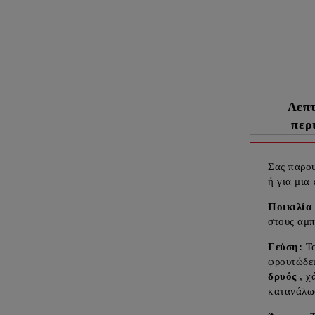
Λεπ
περ
Σας παρο
ή για μια
Ποικιλία
στους αμπ
Γεύση:
Το
φρουτώδε
δρυός
, χ
κατανάλω