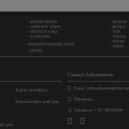
ΚΡΑΣΙΑ ΠΟΡΤΟ
ΚΟΝΙΑΚ
ΑΦΡΩΔΕΙΣ ΟΙΝΟΙ
ΒΟΤΚΑ
ΕΠΙΛΟΓΗ SAKE
ΤΖΙΝ
ΣΑΜΠΑΝΙΑ
ΤΕΚΙΛΑ
ΡΟΥΜΙ
ΟΙΝΟΠΝΕΥΜΑΤΩΔΗ ΠΟΤΑ
ΛΙΚΕΡ
ΟΥΙΣΚΙ
Contact Information:
Email:
office@oenongefsis.co
Συχνές ερωτήσεις
Τηλέφωνο:
📞
+357 22333345
| 
Επικοινωνήστε μαζί μας
Τηλέφωνο:
+357 99362268
αζί μας