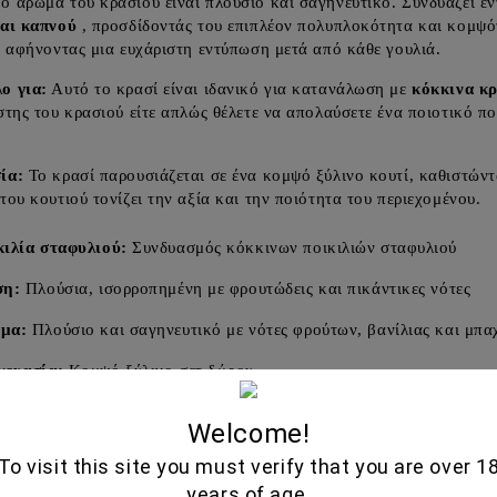
ο άρωμα του κρασιού είναι πλούσιο και σαγηνευτικό. Συνδυάζει έν
και καπνού
, προσδίδοντάς του επιπλέον πολυπλοκότητα και κομψό
, αφήνοντας μια ευχάριστη εντύπωση μετά από κάθε γουλιά.
ο για:
Αυτό το κρασί είναι ιδανικό για κατανάλωση με
κόκκινα κρ
στης του κρασιού είτε απλώς θέλετε να απολαύσετε ένα ποιοτικ
ία:
Το κρασί παρουσιάζεται σε ένα κομψό ξύλινο κουτί, καθιστώντ
του κουτιού τονίζει την αξία και την ποιότητα του περιεχομένου.
ιλία σταφυλιού:
Συνδυασμός κόκκινων ποικιλιών σταφυλιού
ση:
Πλούσια, ισορροπημένη με φρουτώδεις και πικάντικες νότες
μα:
Πλούσιο και σαγηνευτικό με νότες φρούτων, βανίλιας και μπ
κευασία:
Κομψό ξύλινο σετ δώρου
Welcome!
To visit this site you must verify that you are over 1
Παρόμοια προΐ
years of age.