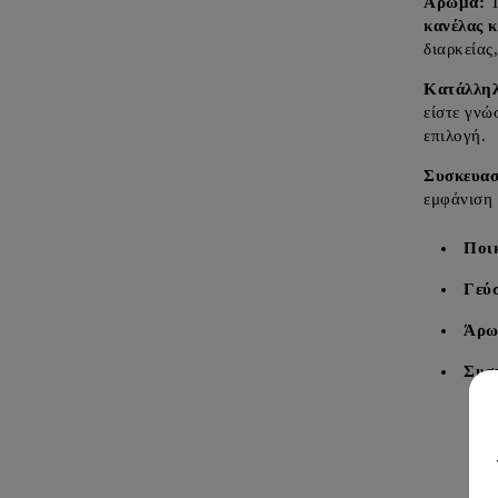
Άρωμα:
Τ
κανέλας 
διαρκείας
Κατάλληλ
είστε γνώ
επιλογή.
Συσκευασ
εμφάνιση 
Ποικ
Γεύ
Άρω
Συσ