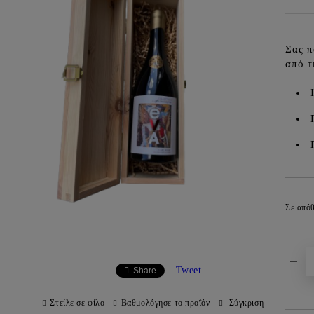
Σας π
από τ
Σε από
Tweet
Share
Στείλε σε φίλο
Βαθμολόγησε το προΐόν
Σύγκριση