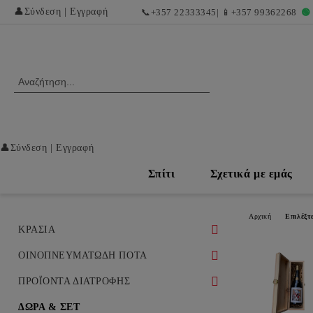
👤
Σύνδεση
|
Εγγραφή
📞
+357 22333345
| 📱
+357 99362268
🟢
👤
Σύνδεση
|
Εγγραφή
Σπίτι
Σχετικά με εμάς
Αρχική
Επιλέξτ
ΚΡΑΣΙΑ
ΛΕΥΚΑ ΚΡΑΣΙΑ
ΟΙΝΟΠΝΕΥΜΑΤΩΔΗ ΠΟΤΑ
ΛΕΥΚΑ ΞΗΡΑ ΚΡΑΣΙΑ
ΕΡΥΘΡΑ ΚΡΑΣΙΑ ΚΑΙ ΕΞΑΙΡΕΤΙΚΕΣ
ΟΥΙΣΚΙ
ΠΡΟΪΟΝΤΑ ΔΙΑΤΡΟΦΗΣ
ΣΟΔΕΙΕΣ
ΛΕΥΚΑ ΓΛΥΚΑ ΚΑΙ ΕΠΙΔΟΡΠΙΑ
ΚΟΝΙΑΚ
ΝΤΕΛΙΚΑΤΕΣΕΝ / ΕΚΛΕΚΤΕΣ
ΔΩΡΑ & ΣΕΤ