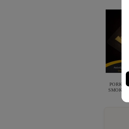
PORK L
SMOKED 
FILI