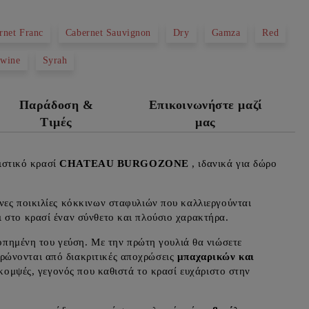
rnet Franc
Cabernet Sauvignon
Dry
Gamza
Red
 wine
Syrah
Παράδοση &
Επικοινωνήστε μαζί
Τιμές
μας
ειστικό κρασί
CHATEAU BURGOZONE
, ιδανικά για δώρο
νες ποικιλίες κόκκινων σταφυλιών που καλλιεργούνται
 στο κρασί έναν σύνθετο και πλούσιο χαρακτήρα.
μένη του γεύση. Με την πρώτη γουλιά θα νιώσετε
ηρώνονται από διακριτικές αποχρώσεις
μπαχαρικών και
 κομψές, γεγονός που καθιστά το κρασί ευχάριστο στην