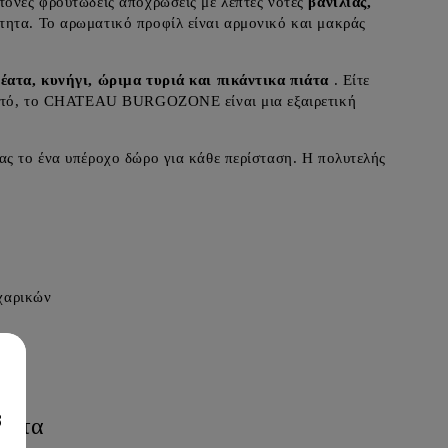
τονες φρουτώδεις αποχρώσεις με λεπτές νότες
βανίλιας,
τητα. Το αρωματικό προφίλ είναι αρμονικό και μακράς
έατα, κυνήγι, ώριμα τυριά και πικάντικα πιάτα
. Είτε
ό ποτό, το CHATEAU BURGOZONE είναι μια εξαιρετική
ας το ένα υπέροχο δώρο για κάθε περίσταση. Η πολυτελής
αχαρικών
8
όντα