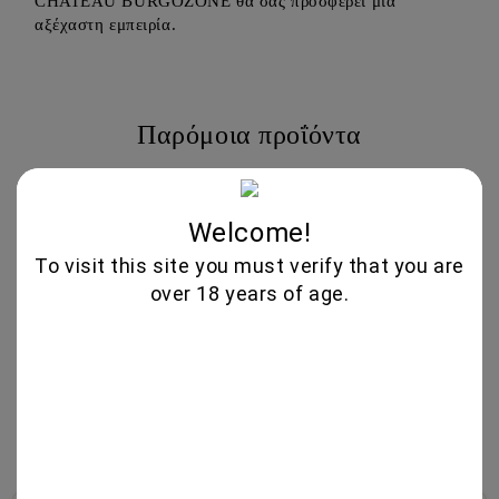
CHATEAU BURGOZONE θα σας προσφέρει μια
αξέχαστη εμπειρία.
Παρόμοια προΐόντα
Welcome!
To visit this site you must verify that you are
over 18 years of age.
SAUSAGES WITH
DUCK PROSCIUTTO
ORANGE 500GR -
70GR - FILIMON GEUSEIS
FILIMON GEUSEIS
7.55€
7.75€