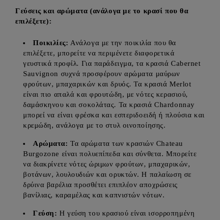
Γεύσεις και αρώματα (ανάλογα με το κρασί που θα
επιλέξετε):
Ποικιλίες:
Ανάλογα με την ποικιλία που θα
επιλέξετε, μπορείτε να περιμένετε διαφορετικά
γευστικά προφίλ. Για παράδειγμα, τα κρασιά Cabernet
Sauvignon συχνά προσφέρουν αρώματα μαύρων
φρούτων, μπαχαρικών και δρυός. Τα κρασιά Merlot
είναι πιο απαλά και φρουτώδη, με νότες κερασιού,
δαμάσκηνου και σοκολάτας. Τα κρασιά Chardonnay
μπορεί να είναι φρέσκα και εσπεριδοειδή ή πλούσια και
κρεμώδη, ανάλογα με το στυλ οινοποίησης.
Αρώματα:
Τα αρώματα των κρασιών Chateau
Burgozone είναι πολυεπίπεδα και σύνθετα. Μπορείτε
να διακρίνετε νότες ώριμων φρούτων, μπαχαρικών,
βοτάνων, λουλουδιών και ορυκτών. Η παλαίωση σε
δρύινα βαρέλια προσθέτει επιπλέον αποχρώσεις
βανίλιας, καραμέλας και καπνιστών νότων.
Γεύση:
Η γεύση του κρασιού είναι ισορροπημένη