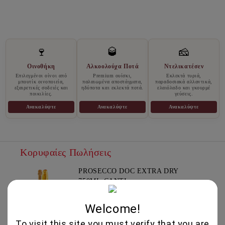
🍷
🥃
🧀
Οινοθήκη
Αλκοολούχα Ποτά
Ντελικατέσεν
Επιλεγμένοι οίνοι από
Premium ουίσκι,
Εκλεκτά τυριά,
μπουτίκ οινοποιεία,
παλαιωμένα αποστάγματα,
παραδοσιακά αλλαντικά,
εξαιρετικές σοδειές και
ηδύποτα και εκλεκτά ποτά.
ελαιόλαδο και γκουρμέ
ποικιλίες.
γεύσεις.
Ανακαλύψτε
Ανακαλύψτε
Ανακαλύψτε
Κορυφαίες Πωλήσεις
PROSECCO DOC EXTRA DRY
750ML-CANTI
13.95€
Welcome!
To visit this site you must verify that you are