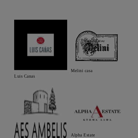
Melini casa
Luis Canas
Alpha Estate