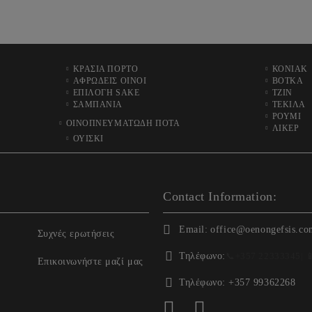
ΚΡΑΣΙΑ ΠΟΡΤΟ
ΚΟΝΙΑΚ
ΑΦΡΩΔΕΙΣ ΟΙΝΟΙ
ΒΟΤΚΑ
ΕΠΙΛΟΓΗ SAKE
ΤΖΙΝ
ΣΑΜΠΑΝΙΑ
ΤΕΚΙΛΑ
ΡΟΥΜΙ
ΟΙΝΟΠΝΕΥΜΑΤΩΔΗ ΠΟΤΑ
ΛΙΚΕΡ
ΟΥΙΣΚΙ
Contact Information:
Email:
office@oenongefsis.co
Συχνές ερωτήσεις
Τηλέφωνο:
📞
+357 22333345
| 
Επικοινωνήστε μαζί μας
Τηλέφωνο:
+357 99362268