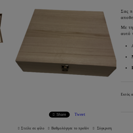
Σας π
αποθη
Με τ
αυτό 
Εκτός 
Tweet
Share
Στείλε σε φίλο
Βαθμολόγησε το προΐόν
Σύγκριση