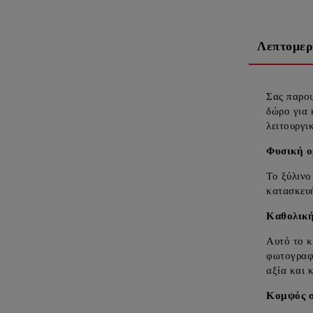
Λεπτομερ
Σας παρου
δώρο για 
λειτουργι
Φυσική ο
Το ξύλινο
κατασκευή
Καθολικ
Αυτό το κ
φωτογραφί
αξία και 
Κομψός σ