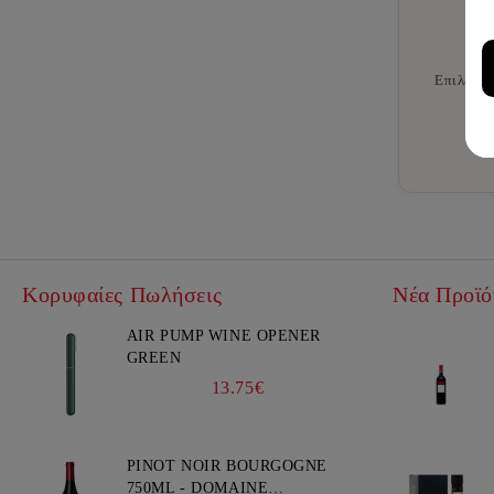
Επιλεγμέ
εξαι
Κορυφαίες Πωλήσεις
Νέα Προϊό
AIR PUMP WINE OPENER
GREEN
13.75€
PINOT NOIR BOURGOGNE
750ML - DOMAINE