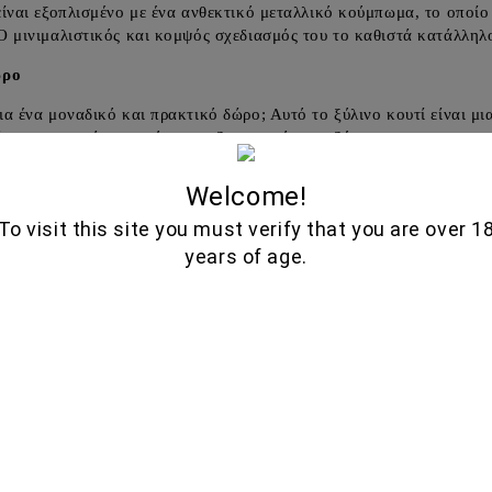
είναι εξοπλισμένο με ένα ανθεκτικό μεταλλικό κούμπωμα, το οποί
Ο μινιμαλιστικός και κομψός σχεδιασμός του το καθιστά κατάλληλ
ώρο
ια ένα μοναδικό και πρακτικό δώρο; Αυτό το ξύλινο κουτί είναι μι
 για να το κάνετε ακόμα πιο ξεχωριστό και αξέχαστο.
ιστικά:
Welcome!
κό:
Ξύλο υψηλής ποιότητας
To visit this site you must verify that you are over 1
years of age.
σιμο:
Μεταλλικό κούμπωμα για ασφαλές κλείσιμο
ρμογή:
Αποθήκευση, οργάνωση, συσκευασία δώρου
διασμός:
Κομψός και μινιμαλιστικός
🍷
🥃