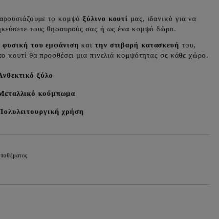
αρουσιάζουμε το κομψό
ξύλινο κουτί
μας, ιδανικό για να
κεύσετε τους θησαυρούς σας ή ως ένα κομψό δώρο.
η
φυσική του εμφάνιση
και
την στιβαρή κατασκευή
του,
το κουτί θα προσθέσει μια πινελιά κομψότητας σε κάθε χώρο.
Ανθεκτικό ξύλο
Μεταλλικό κούμπωμα
Πολυλειτουργική χρήση
αποθέματος
Προσθήκη στα επιθυμητά