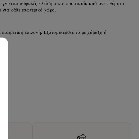
ο εγγυάται ασφαλές κλείσιμο και προστασία από ανεπιθύμητο
ο για κάθε εσωτερικό χώρο.
α εξαιρετική επιλογή. Εξατομικεύστε το με χάραξη ή
8
🧀