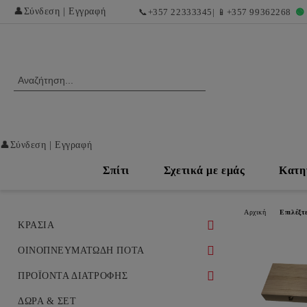
👤
Σύνδεση
|
Εγγραφή
📞
+357 22333345
| 📱
+357 99362268
🟢
👤
Σύνδεση
|
Εγγραφή
Σπίτι
Σχετικά με εμάς
Κατη
Αρχική
Επιλέξτ
ΚΡΑΣΙΑ
ΛΕΥΚΑ ΚΡΑΣΙΑ
ΟΙΝΟΠΝΕΥΜΑΤΩΔΗ ΠΟΤΑ
ΛΕΥΚΑ ΞΗΡΑ ΚΡΑΣΙΑ
ΕΡΥΘΡΑ ΚΡΑΣΙΑ ΚΑΙ ΕΞΑΙΡΕΤΙΚΕΣ
ΟΥΙΣΚΙ
ΠΡΟΪΟΝΤΑ ΔΙΑΤΡΟΦΗΣ
ΣΟΔΕΙΕΣ
ΛΕΥΚΑ ΓΛΥΚΑ ΚΑΙ ΕΠΙΔΟΡΠΙΑ
ΚΟΝΙΑΚ
ΝΤΕΛΙΚΑΤΕΣΕΝ / ΕΚΛΕΚΤΕΣ
ΔΩΡΑ & ΣΕΤ