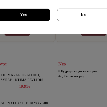
Οινοθήκη
Αλκοολούχα Πο
Yes
No
νοι οίνοι από μπουτίκ οινοποιεία,
Premium ουίσκι, παλαιωμένα α
ρετικές σοδειές και ποικιλίες.
ηδύποτα και εκλεκτά π
You must be 18 years of age or older to enter this site.
Ανακαλύψτε
Ανακαλύψτε
ντα
Νέα
Εγγραφείτε για τα νέα μας
THEMA -AGIORGITIKO,
Δες όλα τα νέα μας
SYRAH- KTIMA PAVLIDIS
750ML
19.95€
GLENALLACHIE 10 YO - 700