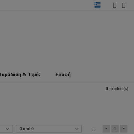
Παράδοση & Τιμές
Επαφή
0 product(s)
«
»
1