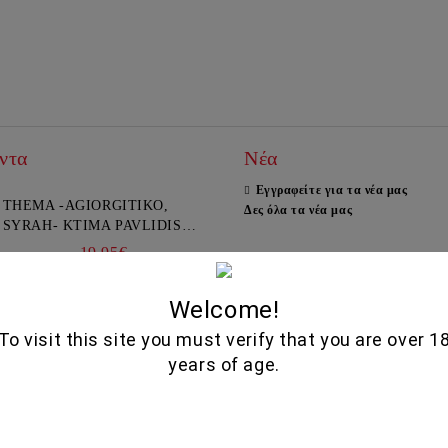
ντα
Νέα
Εγγραφείτε για τα νέα μας
THEMA -AGIORGITIKO,
Δες όλα τα νέα μας
SYRAH- KTIMA PAVLIDIS
750ML
19.95€
Welcome!
GLENALLACHIE 10 YO - 700
To visit this site you must verify that you are over 1
ML
years of age.
80.00€
GOAT CHEESE WITH