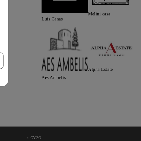
Melini casa
Luis Canas
Alpha Estate
Aes Ambelis
ΟΥΖΟ