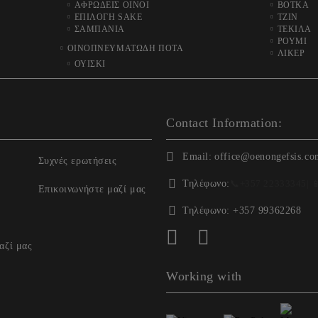
ΑΦΡΩΔΕΙΣ ΟΙΝΟΙ
ΒΟΤΚΑ
ΕΠΙΛΟΓΗ SAKE
ΤΖΙΝ
ΣΑΜΠΑΝΙΑ
ΤΕΚΙΛΑ
ΡΟΥΜΙ
ΟΙΝΟΠΝΕΥΜΑΤΩΔΗ ΠΟΤΑ
ΛΙΚΕΡ
ΟΥΙΣΚΙ
Contact Information:
Email:
office@oenongefsis.co
Συχνές ερωτήσεις
Τηλέφωνο:
📞
+357 22333345
| 
Επικοινωνήστε μαζί μας
Τηλέφωνο:
+357 99362268
αζί μας
Working with