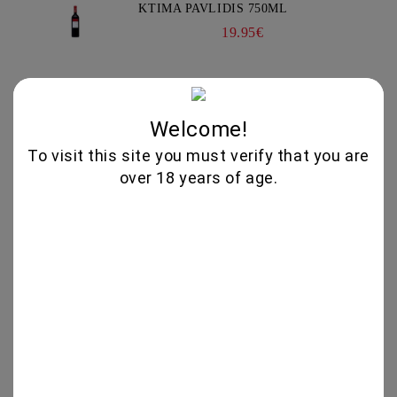
KTIMA PAVLIDIS 750ML
19.95€
GLENALLACHIE 10 YO - 700 ML
80.00€
Welcome!
To visit this site you must verify that you are
over 18 years of age.
GOAT CHEESE WITH TRUFFLE
19.56€
VIOGNIER COLLECTION 750ML -
CHATEAU BURGOZONE
21.00€