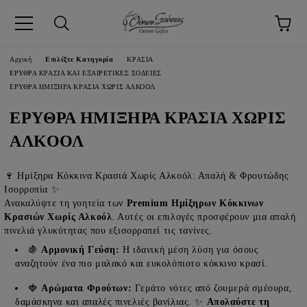
pp
Αρχική
Επιλέξτε Κατηγορία
ΚΡΑΣΙΑ
ΕΡΥΘΡΑ ΚΡΑΣΙΑ ΚΑΙ ΕΞΑΙΡΕΤΙΚΕΣ ΣΟΔΕΙΕΣ
ΕΡΥΘΡΑ ΗΜΙΞΗΡΑ ΚΡΑΣΙΑ ΧΩΡΙΣ ΑΛΚΟΟΛ
ΕΡΥΘΡΑ ΗΜΙΞΗΡΑ ΚΡΑΣΙΑ ΧΩΡΙΣ
ΑΛΚΟΟΛ
🍷 Ημίξηρα Κόκκινα Κρασιά Χωρίς Αλκοόλ: Απαλή & Φρουτώδης
Ισορροπία ✨
Ανακαλύψτε τη γοητεία των
Premium Ημίξηρων Κόκκινων
Κρασιών Χωρίς Αλκοόλ
. Αυτές οι επιλογές προσφέρουν μια απαλή
πινελιά γλυκύτητας που εξισορροπεί τις τανίνες.
🍇
Αρμονική Γεύση:
Η ιδανική μέση λύση για όσους
αναζητούν ένα πιο μαλακό και ευκολόπιοτο κόκκινο κρασί.
🍓
Αρώματα Φρούτων:
Γεμάτο νότες από ζουμερά σμέουρα,
δαμάσκηνα και απαλές πινελιές βανίλιας. ✨
Απολαύστε τη