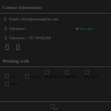
Contact Information:
Email:
office@oenongefsis.com
Τηλέφωνο:
📞
+357 22333345
| 📱
+357 99362268
🟢 WhatsApp
Τηλέφωνο:
+357 99362268
Working with
GDPR