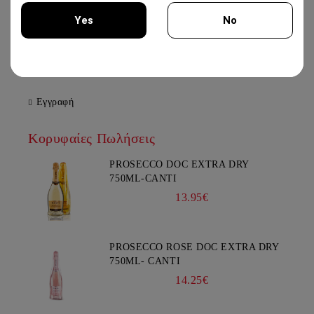
XYNISTERI PERSEFONI 750ML -
Yes
No
KOLIOS WINERY
12.50€
You must be 18 years of age or older to enter this site.
Εγγραφή
Κορυφαίες Πωλήσεις
PROSECCO DOC EXTRA DRY
750ML-CANTI
13.95€
PROSECCO ROSE DOC EXTRA DRY
750ML- CANTI
14.25€