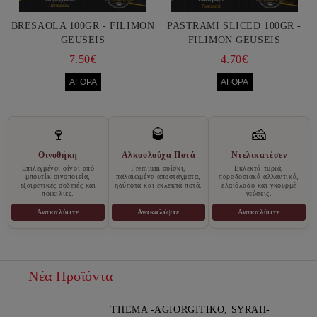
BRESAOLA 100GR - FILIMON
PASTRAMI SLICED 100GR -
GEUSEIS
FILIMON GEUSEIS
7.50€
4.70€
🍷
🥃
🧀
Οινοθήκη
Αλκοολούχα Ποτά
Ντελικατέσεν
Επιλεγμένοι οίνοι από
Premium ουίσκι,
Εκλεκτά τυριά,
μπουτίκ οινοποιεία,
παλαιωμένα αποστάγματα,
παραδοσιακά αλλαντικά,
εξαιρετικές σοδειές και
ηδύποτα και εκλεκτά ποτά.
ελαιόλαδο και γκουρμέ
ποικιλίες.
γεύσεις.
Ανακαλύψτε
Ανακαλύψτε
Ανακαλύψτε
Νέα Προϊόντα
THEMA -AGIORGITIKO, SYRAH-