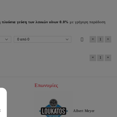
 πλούσια γεύση των λευκών οίνων 0.0%
με γρήγορη παράδοση
«
»
1
«
»
1
Επωνυμίες
8
Albert Meyer