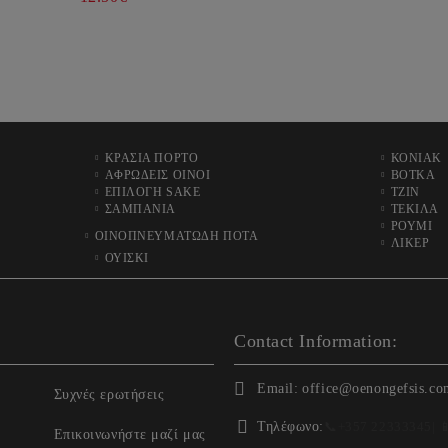
ΚΡΑΣΙΑ ΠΟΡΤΟ
ΚΟΝΙΑΚ
ΑΦΡΩΔΕΙΣ ΟΙΝΟΙ
ΒΟΤΚΑ
ΕΠΙΛΟΓΗ SAKE
ΤΖΙΝ
ΣΑΜΠΑΝΙΑ
ΤΕΚΙΛΑ
ΡΟΥΜΙ
ΟΙΝΟΠΝΕΥΜΑΤΩΔΗ ΠΟΤΑ
ΛΙΚΕΡ
ΟΥΙΣΚΙ
Contact Information:
Email:
office@oenongefsis.co
Συχνές ερωτήσεις
Τηλέφωνο:
📞
+357 22333345
| 
Επικοινωνήστε μαζί μας