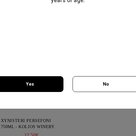
years of age.
GLENALLACHIE 10 YO - 700
ML
80.00€
GOAT CHEESE WITH
TRUFFLE
19.56€
Yes
No
VIOGNIER COLLECTION
750ML - CHATEAU
BURGOZONE
21.00€
You must be 18 years of age or older to enter this site.
XYNISTERI PERSEFONI
750ML - KOLIOS WINERY
12.50€