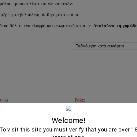
ύλια, τροπικό λίτσι και γλυκό πεπόνι.
φέρει μια βελούδινη αίσθηση στο στόμα.
 όπου θέλετε ένα ελαφρύ και αρωματικό ποτό. ✨
Απολαύστε τη χυμώδη
ντα
Νέα
Εγγραφείτε για τα νέα μας
THEMA -AGIORGITIKO,
Δες όλα τα νέα μας
Welcome!
SYRAH- KTIMA PAVLIDIS
750ML
19.95€
To visit this site you must verify that you are over 1