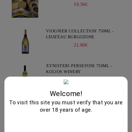
19.56€
VIOGNIER COLLECTION 750ML -
CHATEAU BURGOZONE
21.00€
XYNISTERI PERSEFONI 750ML -
KOLIOS WINERY
12.50€
Welcome!
To visit this site you must verify that you are
Εγγραφή
over 18 years of age.
Νέα
Εγγραφείτε για τα νέα μας