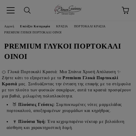
pp
Αρχική
Επιλέξτε Κατηγορία
ΚΡΑΣΙΑ
ΠΟΡΤΟΚΑΛΙ ΚΡΑΣΙΑ
PREMIUM ΓΛΥΚΟΙ ΠΟΡΤΟΚΑΛΙ ΟΙΝΟΙ
PREMIUM ΓΛΥΚΟΙ ΠΟΡΤΟΚΑΛΙ
ΟΙΝΟΙ
🍊 Γλυκά Πορτοκαλί Κρασιά: Μια Σπάνια Χρυσή Απόλαυση ✨
Ζήστε κάτι το εξαιρετικό με τα
Premium Γλυκά Πορτοκαλί
Κρασιά
μας. Συνδυάζοντας την ένταση της επαφής με τα στέμφυλα
με τον πλούτο των φυσικών σακχάρων, αυτά τα κρασιά προσφέρουν
μια βαθιά, μελωμένη πολυπλοκότητα.
🍑
Πλούσιες Γεύσεις:
Συμπυκνωμένες νότες μαρμελάδας
πορτοκαλιού, αποξηραμένων χουρμάδων και κηρήθρας.
🍷
Πλούσια Υφή:
Ένα κεχριμπαρένιο νέκταρ με βελούδινη
αίσθηση και χαρακτηριστική δομή.