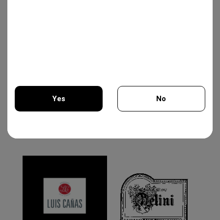
Δες όλα τα νέα μας
Επωνυμίες
Yes
No
Albert Meyer
You must be 18 years of age or older to enter this site.