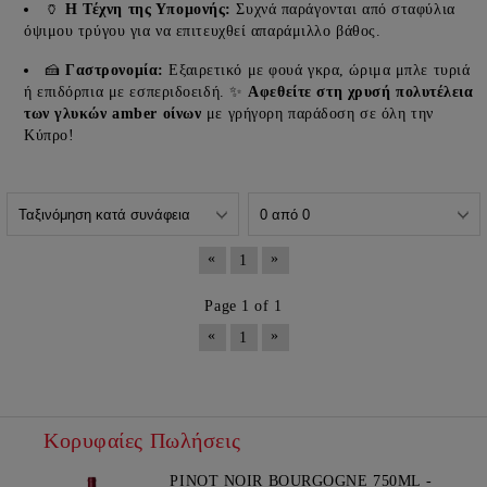
🏺
Η Τέχνη της Υπομονής:
Συχνά παράγονται από σταφύλια
όψιμου τρύγου για να επιτευχθεί απαράμιλλο βάθος.
🍰
Γαστρονομία:
Εξαιρετικό με φουά γκρα, ώριμα μπλε τυριά
ή επιδόρπια με εσπεριδοειδή. ✨
Αφεθείτε στη χρυσή πολυτέλεια
των γλυκών amber οίνων
με γρήγορη παράδοση σε όλη την
Κύπρο!
«
»
1
Page 1 of 1
«
»
1
Κορυφαίες Πωλήσεις
PINOT NOIR BOURGOGNE 750ML -