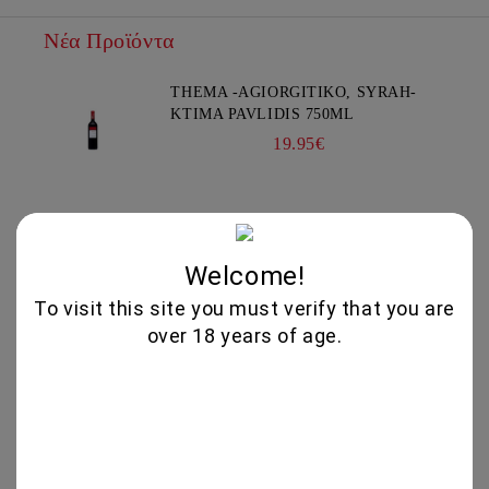
Νέα Προϊόντα
THEMA -AGIORGITIKO, SYRAH-
KTIMA PAVLIDIS 750ML
19.95€
GLENALLACHIE 10 YO - 700 ML
80.00€
Welcome!
To visit this site you must verify that you are
over 18 years of age.
GOAT CHEESE WITH TRUFFLE
19.56€
VIOGNIER COLLECTION 750ML -