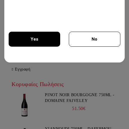
CHATEAU BURGOZONE
21.00€
XYNISTERI PERSEFONI 750ML -
KOLIOS WINERY
Yes
No
12.50€
You must be 18 years of age or older to enter this site.
Εγγραφή
Κορυφαίες Πωλήσεις
PINOT NOIR BOURGOGNE 750ML -
DOMAINE FAIVELEY
51.50€
YIANNOUDI 750ML - DAFERMOU