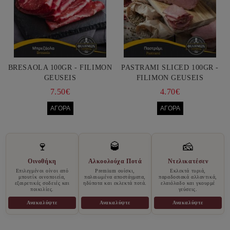
BRESAOLA 100GR - FILIMON
PASTRAMI SLICED 100GR -
GEUSEIS
FILIMON GEUSEIS
7.50€
4.70€
🍷
🥃
🧀
Οινοθήκη
Αλκοολούχα Ποτά
Ντελικατέσεν
Επιλεγμένοι οίνοι από
Premium ουίσκι,
Εκλεκτά τυριά,
μπουτίκ οινοποιεία,
παλαιωμένα αποστάγματα,
παραδοσιακά αλλαντικά,
εξαιρετικές σοδειές και
ηδύποτα και εκλεκτά ποτά.
ελαιόλαδο και γκουρμέ
ποικιλίες.
γεύσεις.
Ανακαλύψτε
Ανακαλύψτε
Ανακαλύψτε