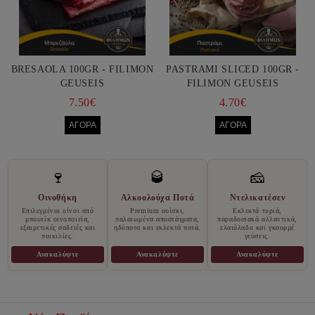
BRESAOLA 100GR - FILIMON
PASTRAMI SLICED 100GR -
GEUSEIS
FILIMON GEUSEIS
7.50€
4.70€
🍷
🥃
🧀
Οινοθήκη
Αλκοολούχα Ποτά
Ντελικατέσεν
Επιλεγμένοι οίνοι από
Premium ουίσκι,
Εκλεκτά τυριά,
μπουτίκ οινοποιεία,
παλαιωμένα αποστάγματα,
παραδοσιακά αλλαντικά,
εξαιρετικές σοδειές και
ηδύποτα και εκλεκτά ποτά.
ελαιόλαδο και γκουρμέ
ποικιλίες.
γεύσεις.
Ανακαλύψτε
Ανακαλύψτε
Ανακαλύψτε