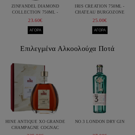
ZINFANDEL DIAMOND
IRIS CREATION 750ML -
COLLECTION 750ML -
CHATEAU BURGOZONE
FRANCIS FORD COPPOLA
23.60€
25.00€
Επιλεγμένα Αλκοολούχα Ποτά
HINE ANTIQUE XO GRANDE
NO.3 LONDON DRY GIN
CHAMPAGNE COGNAC
750ML