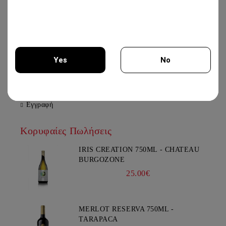
21.00€
XYNISTERI PERSEFONI 750ML -
KOLIOS WINERY
Yes
No
12.50€
You must be 18 years of age or older to enter this site.
Εγγραφή
Κορυφαίες Πωλήσεις
IRIS CREATION 750ML - CHATEAU
BURGOZONE
25.00€
MERLOT RESERVA 750ML -
TARAPACA