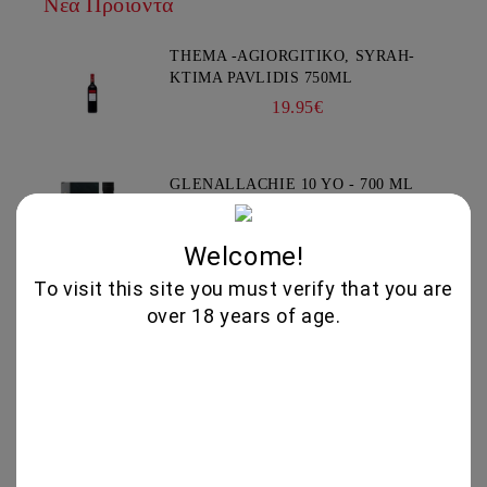
Νέα Προϊόντα
THEMA -AGIORGITIKO, SYRAH-
KTIMA PAVLIDIS 750ML
19.95€
GLENALLACHIE 10 YO - 700 ML
80.00€
Welcome!
To visit this site you must verify that you are
GOAT CHEESE WITH TRUFFLE
over 18 years of age.
19.56€
VIOGNIER COLLECTION 750ML -
CHATEAU BURGOZONE