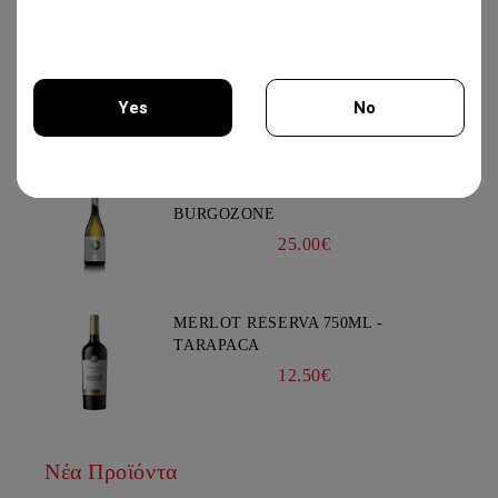
GEWURZTRAMINER "LEZ
TREILLES DU LOUP" 750ML -
WEINBACH
Yes
No
37.00€
You must be 18 years of age or older to enter this site.
IRIS CREATION 750ML - CHATEAU
BURGOZONE
25.00€
MERLOT RESERVA 750ML -
TARAPACA
12.50€
Νέα Προϊόντα