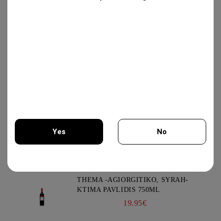
GEWURZTRAMINER "LEZ
TREILLES DU LOUP" 750ML -
WEINBACH
37.00€
IRIS CREATION 750ML - CHATEAU
BURGOZONE
25.00€
Yes
No
Νέα Προϊόντα
You must be 18 years of age or older to enter this site.
THEMA -AGIORGITIKO, SYRAH-
KTIMA PAVLIDIS 750ML
19.95€