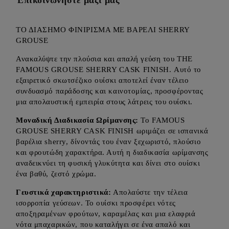
Επικοινωνήστε μαζί μας
ΤΟ ΔΙΑΣΗΜΟ ΦΙΝΙΡΙΣΜΑ ΜΕ ΒΑΡΕΛΙ SHERRY
GROUSE
Ανακαλύψτε την πλούσια και απαλή γεύση του THE
FAMOUS GROUSE SHERRY CASK FINISH. Αυτό το
εξαιρετικό σκωτσέζικο ουίσκι αποτελεί έναν τέλειο
συνδυασμό παράδοσης και καινοτομίας, προσφέροντας
μια απολαυστική εμπειρία στους λάτρεις του ουίσκι.
Μοναδική Διαδικασία Ωρίμανσης:
Το FAMOUS
GROUSE SHERRY CASK FINISH ωριμάζει σε ισπανικά
βαρέλια sherry, δίνοντάς του έναν ξεχωριστό, πλούσιο
και φρουτώδη χαρακτήρα. Αυτή η διαδικασία ωρίμανσης
αναδεικνύει τη φυσική γλυκύτητα και δίνει στο ουίσκι
ένα βαθύ, ζεστό χρώμα.
Γευστικά χαρακτηριστικά:
Απολαύστε την τέλεια
ισορροπία γεύσεων. Το ουίσκι προσφέρει νότες
αποξηραμένων φρούτων, καραμέλας και μια ελαφριά
νότα μπαχαρικών, που καταλήγει σε ένα απαλό και