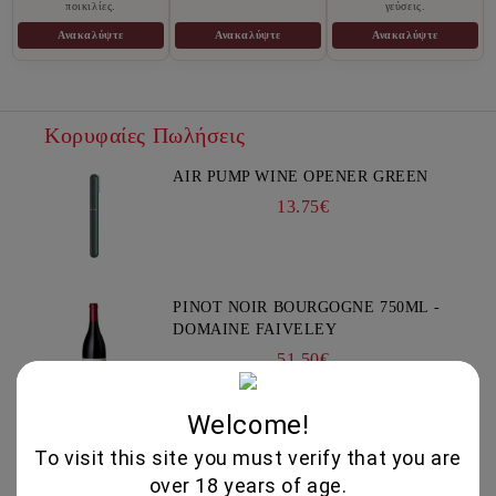
ποικιλίες.
γεύσεις.
Ανακαλύψτε
Ανακαλύψτε
Ανακαλύψτε
Κορυφαίες Πωλήσεις
AIR PUMP WINE OPENER GREEN
13.75€
PINOT NOIR BOURGOGNE 750ML -
DOMAINE FAIVELEY
51.50€
Welcome!
YIANNOUDI 750ML - DAFERMOU
To visit this site you must verify that you are
21.50€
over 18 years of age.