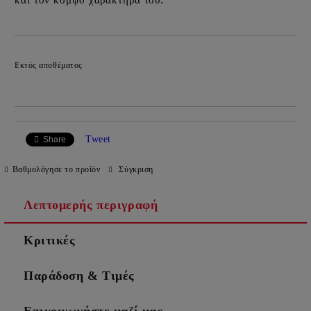
και τον κομψό χαρακτήρα του.
Προσθήκη στα επιθυμητά
Εκτός αποθέματος
Tweet
Share
Βαθμολόγησε το προΐόν
Σύγκριση
Λεπτομερής περιγραφή
Κριτικές
Παράδοση & Τιμές