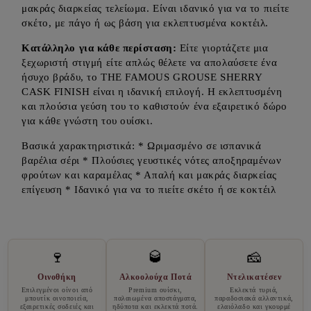
μακράς διαρκείας τελείωμα. Είναι ιδανικό για να το πιείτε
σκέτο, με πάγο ή ως βάση για εκλεπτυσμένα κοκτέιλ.
Κατάλληλο για κάθε περίσταση:
Είτε γιορτάζετε μια
ξεχωριστή στιγμή είτε απλώς θέλετε να απολαύσετε ένα
ήσυχο βράδυ, το THE FAMOUS GROUSE SHERRY
CASK FINISH είναι η ιδανική επιλογή. Η εκλεπτυσμένη
και πλούσια γεύση του το καθιστούν ένα εξαιρετικό δώρο
για κάθε γνώστη του ουίσκι.
Βασικά χαρακτηριστικά: * Ωριμασμένο σε ισπανικά
βαρέλια σέρι * Πλούσιες γευστικές νότες αποξηραμένων
φρούτων και καραμέλας * Απαλή και μακράς διαρκείας
επίγευση * Ιδανικό για να το πιείτε σκέτο ή σε κοκτέιλ
🍷
🥃
🧀
Οινοθήκη
Αλκοολούχα Ποτά
Ντελικατέσεν
Επιλεγμένοι οίνοι από
Premium ουίσκι,
Εκλεκτά τυριά,
μπουτίκ οινοποιεία,
παλαιωμένα αποστάγματα,
παραδοσιακά αλλαντικά,
εξαιρετικές σοδειές και
ηδύποτα και εκλεκτά ποτά.
ελαιόλαδο και γκουρμέ