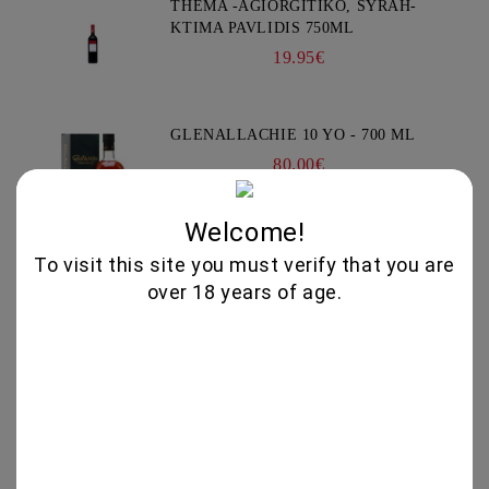
THEMA -AGIORGITIKO, SYRAH-
KTIMA PAVLIDIS 750ML
19.95€
GLENALLACHIE 10 YO - 700 ML
80.00€
Welcome!
To visit this site you must verify that you are
GOAT CHEESE WITH TRUFFLE
over 18 years of age.
19.56€
VIOGNIER COLLECTION 750ML -
CHATEAU BURGOZONE
21.00€