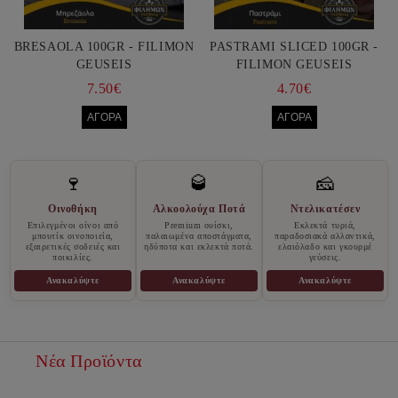
BRESAOLA 100GR - FILIMON
PASTRAMI SLICED 100GR -
GEUSEIS
FILIMON GEUSEIS
7.50€
4.70€
🍷
🥃
🧀
Οινοθήκη
Αλκοολούχα Ποτά
Ντελικατέσεν
Επιλεγμένοι οίνοι από
Premium ουίσκι,
Εκλεκτά τυριά,
μπουτίκ οινοποιεία,
παλαιωμένα αποστάγματα,
παραδοσιακά αλλαντικά,
εξαιρετικές σοδειές και
ηδύποτα και εκλεκτά ποτά.
ελαιόλαδο και γκουρμέ
ποικιλίες.
γεύσεις.
Ανακαλύψτε
Ανακαλύψτε
Ανακαλύψτε
Νέα Προϊόντα