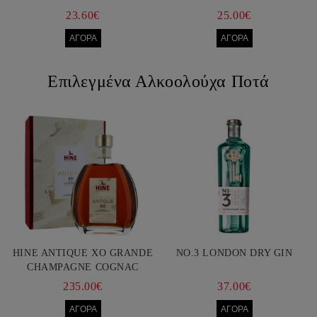
FRANCIS FORD COPPOLA
23.60€
25.00€
Επιλεγμένα Αλκοολούχα Ποτά
HINE ANTIQUE XO GRANDE
NO.3 LONDON DRY GIN
CHAMPAGNE COGNAC
750ML
235.00€
37.00€