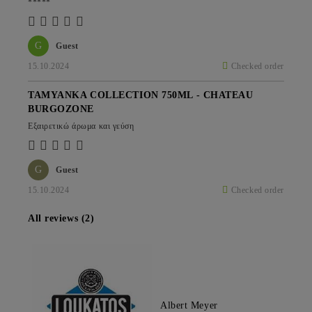
*****
G
Guest
15.10.2024
Checked order
TAMYANKA COLLECTION 750ML - CHATEAU
BURGOZONE
Εξαιρετικώ άρωμα και γεύση
G
Guest
15.10.2024
Checked order
All reviews (2)
Albert Meyer