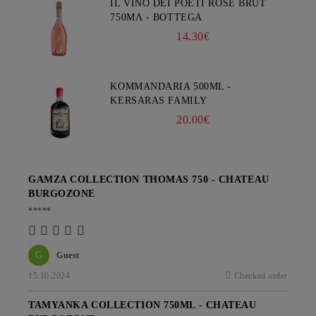
IL VINO DEI POETI ROSE BRUT
750ΜΛ - BOTTEGA
14.30€
KOMMANDARIA 500ML -
KERSARAS FAMILY
20.00€
GAMZA COLLECTION THOMAS 750 - CHATEAU
BURGOZONE
*****
G
Guest
15.10.2024
Checked order
TAMYANKA COLLECTION 750ML - CHATEAU