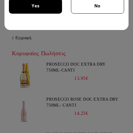
KOLIOS WINERY
Yes
No
12.50€
You must be 18 years of age or older to enter this site.
Εγγραφή
Κορυφαίες Πωλήσεις
PROSECCO DOC EXTRA DRY
750ML-CANTI
13.95€
PROSECCO ROSE DOC EXTRA DRY
750ML- CANTI
14.25€