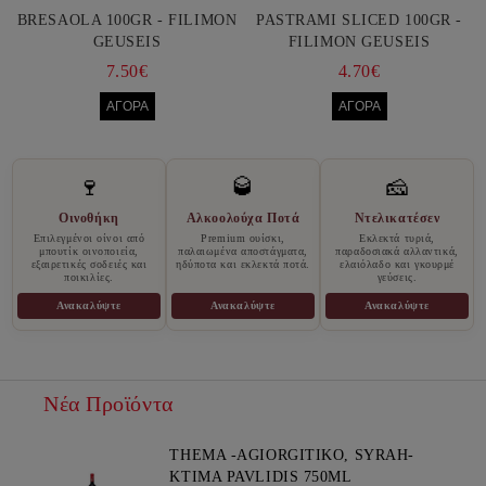
BRESAOLA 100GR - FILIMON
PASTRAMI SLICED 100GR -
GEUSEIS
FILIMON GEUSEIS
7.50€
4.70€
🍷
🥃
🧀
Οινοθήκη
Αλκοολούχα Ποτά
Ντελικατέσεν
Επιλεγμένοι οίνοι από
Premium ουίσκι,
Εκλεκτά τυριά,
μπουτίκ οινοποιεία,
παλαιωμένα αποστάγματα,
παραδοσιακά αλλαντικά,
εξαιρετικές σοδειές και
ηδύποτα και εκλεκτά ποτά.
ελαιόλαδο και γκουρμέ
ποικιλίες.
γεύσεις.
Ανακαλύψτε
Ανακαλύψτε
Ανακαλύψτε
Νέα Προϊόντα
THEMA -AGIORGITIKO, SYRAH-
KTIMA PAVLIDIS 750ML