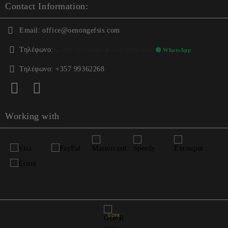
Contact Information:
Email:
office@oenongefsis.com
Τηλέφωνο:
📞
+357 22333345
| 📱
+357 99362268
🟢 WhatsApp
Τηλέφωνο:
+357 99362268
Working with
GDPR