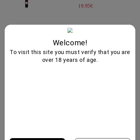
19.95€
GLENALLACHIE 10 YO - 700 ML
80.00€
Welcome!
To visit this site you must verify that you are
over 18 years of age.
GOAT CHEESE WITH TRUFFLE
19.56€
VIOGNIER COLLECTION 750ML -
CHATEAU BURGOZONE
21.00€
XYNISTERI PERSEFONI 750ML -