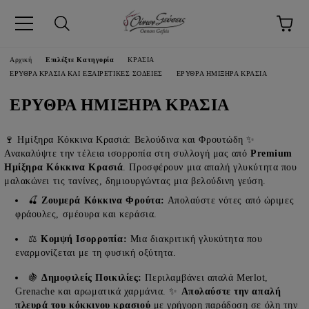
pp
Αρχική
Επιλέξτε Κατηγορία
ΚΡΑΣΙΑ
ΕΡΥΘΡΑ ΚΡΑΣΙΑ ΚΑΙ ΕΞΑΙΡΕΤΙΚΕΣ ΣΟΔΕΙΕΣ
ΕΡΥΘΡΑ ΗΜΙΞΗΡΑ ΚΡΑΣΙΑ
ΕΡΥΘΡΑ ΗΜΙΞΗΡΑ ΚΡΑΣΙΑ
🍷 Ημίξηρα Κόκκινα Κρασιά: Βελούδινα και Φρουτώδη ✨
Ανακαλύψτε την τέλεια ισορροπία στη συλλογή μας από
Premium
Ημίξηρα Κόκκινα Κρασιά
. Προσφέρουν μια απαλή γλυκύτητα που
μαλακώνει τις τανίνες, δημιουργώντας μια βελούδινη γεύση.
🍒
Ζουμερά Κόκκινα Φρούτα:
Απολαύστε νότες από ώριμες
φράουλες, σμέουρα και κεράσια.
⚖️
Κομψή Ισορροπία:
Μια διακριτική γλυκύτητα που
εναρμονίζεται με τη φυσική οξύτητα.
🍇
Δημοφιλείς Ποικιλίες:
Περιλαμβάνει απαλά Merlot,
Grenache και αρωματικά χαρμάνια. ✨
Απολαύστε την απαλή
πλευρά του κόκκινου κρασιού
με γρήγορη παράδοση σε όλη την