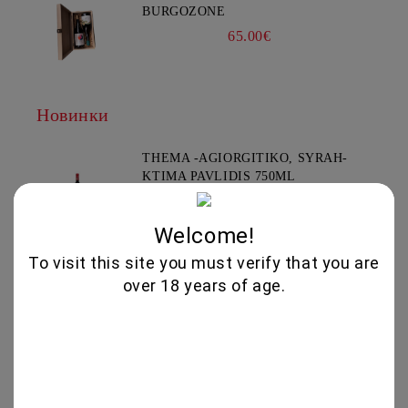
BURGOZONE
65.00€
Новинки
THEMA -AGIORGITIKO, SYRAH-
KTIMA PAVLIDIS 750ML
19.95€
Welcome!
To visit this site you must verify that you are
GLENALLACHIE 10 YO - 700 ML
over 18 years of age.
80.00€
GOAT CHEESE WITH TRUFFLE
19.56€