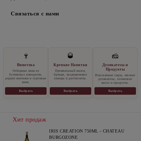
Связаться с нами
🍷
🥃
🧀
Винотека
Крепкие Напитки
Деликатесы и
Продукты
Отборные вина из
Премиальный виски,
бутиковых виноделен,
бренди, традиционные
Изысканные сыры, мясные
редкие винтажи и сортовые
ликеры и дистилляты.
деликатесы, оливковое
вина.
масло и продукты.
Выбрать
Выбрать
Выбрать
Хит продаж
IRIS CREATION 750ML - CHATEAU
BURGOZONE