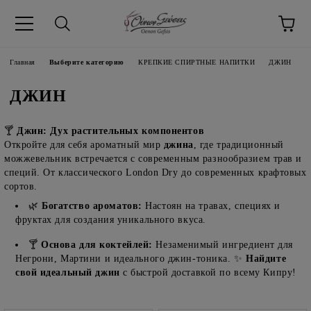
pp
Язык
Главная
Выберите категорию
КРЕПКИЕ СПИРТНЫЕ НАПИТКИ
ДЖИН
ДЖИН
🍸
Джин: Дух растительных компонентов
Откройте для себя ароматный мир
джина
, где традиционный
можжевельник встречается с современным разнообразием трав и
специй. От классического London Dry до современных крафтовых
сортов.
🌿
Богатство ароматов:
Настоян на травах, специях и
фруктах для создания уникального вкуса.
🍸
Основа для коктейлей:
Незаменимый ингредиент для
Негрони, Мартини и идеального джин-тоника. ✨
Найдите
свой идеальный джин
с быстрой доставкой по всему Кипру!