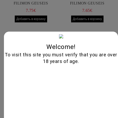
FILIMON GEUSEIS
FILIMON GEUSEIS
7.75€
7.65€
Welcome!
To visit this site you must verify that you are over
18 years of age.
BRESAOLA 100GR - FILIMON
PASTRAMI SLICED 100GR -
GEUSEIS
FILIMON GEUSEIS
7.50€
4.70€