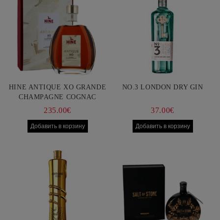
HINE ANTIQUE XO GRANDE
NO.3 LONDON DRY GIN
CHAMPAGNE COGNAC
750ML
235.00€
37.00€