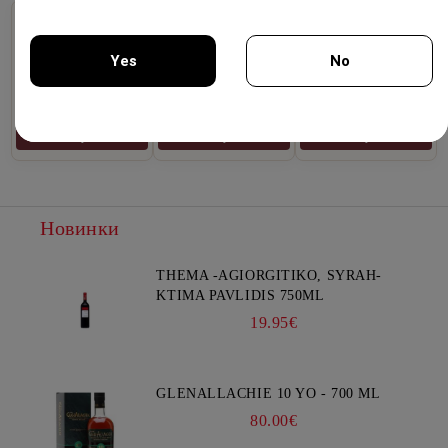
🍷
🥃
🧀
Винотека
Крепкие Напитки
Деликатесы и
Yes
No
Продукты
Отборные вина из
Премиальный виски,
бутиковых виноделен,
бренди, традиционные
Изысканные сыры, мясные
редкие винтажи и сортовые
ликеры и дистилляты.
деликатесы, оливковое
вина.
масло и продукты.
You must be 18 years of age or older to enter this site.
Выбрать
Выбрать
Выбрать
Новинки
THEMA -AGIORGITIKO, SYRAH-
KTIMA PAVLIDIS 750ML
19.95€
GLENALLACHIE 10 YO - 700 ML
80.00€