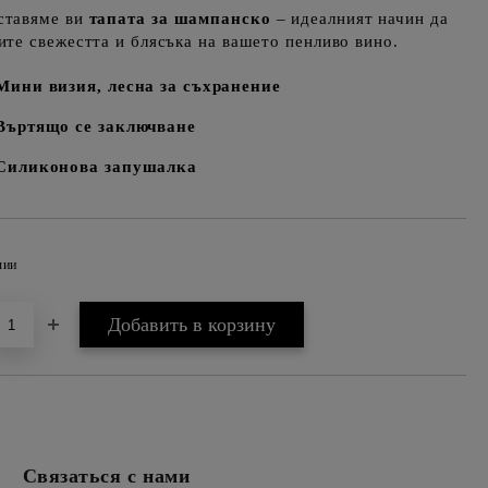
ставяме ви
тапата за шампанско
– идеалният начин да
ите свежестта и блясъка на вашето пенливо вино.
Мини визия, лесна за съхранение
Въртящо се заключване
Силиконова запушалка
чии
Добавить в wishlist
Связаться с нами