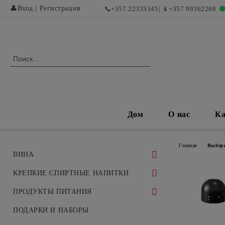
👤
Вход
|
Регистрация
📞
+357 22333345
| 📱
+357 99362268

Дом
О нас
Ка
Главная
Выбер
ВИНA
БЕЛЫЕ ВИНА
КРЕПКИЕ СПИРТНЫЕ НАПИТКИ
БЕЛЫЕ СУХИЕ ВИНА
КРАСНЫЕ ВИНА И
ВИСКИ
ПРОДУКТЫ ПИТАНИЯ
ЭКСКЛЮЗИВНЫЕ УРОЖАИ
БЕЛЫЕ СЛАДКИЕ И
КОНЬЯК
ДЕЛИКАТЕСЫ
ПОДАРКИ И НАБОРЫ
ДЕСЕРТНЫЕ ВИНА
КРАСНЫЕ СУХИЕ ВИНА
РОЗОВЫЕ ВИНА И ОСВЕЖАЮЩИЕ