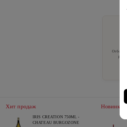
Отборны
редк
Хит продаж
Новинки
IRIS CREATION 750ML -
CHATEAU BURGOZONE