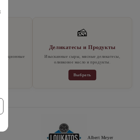
8
🧀
тки
Деликатесы и Продукты
традиционные
Изысканные сыры, мясные деликатесы,
ы.
оливковое масло и продукты.
Выбрать
Albert Meyer