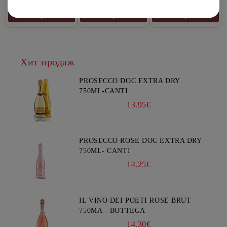
вина.
масло и продукты.
You must be 18 years of age or older to enter this site.
Выбрать
Выбрать
Выбрать
Хит продаж
PROSECCO DOC EXTRA DRY
750ML-CANTI
13.95€
PROSECCO ROSE DOC EXTRA DRY
750ML- CANTI
14.25€
IL VINO DEI POETI ROSE BRUT
750ΜΛ - BOTTEGA
14.30€