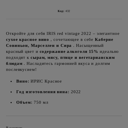
Код:
432
Откройте для себя IRIS red vintage 2022 – элегантное
сухое красное вино
, сочетающее в себе
Каберне
Совиньон, Марселлен и Сира
. Насыщенный
красный цвет и
содержание алкоголя 15%
идеально
подходят к
сырам, мясу, птице и вегетарианским
блюдам
. Насладитесь гармонией вкуса и долгим
послевкусием!
Вино:
ИРИС Красное
Год изготовления вина:
2022
Объем:
750 мл
Добавить в wishlist