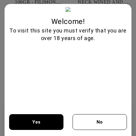
100GR - FILIMON
NECK WINED AND
GEUSEIS
SMOKED SLICED 100GR -
5.35€
4.20€
FILIMON GEUSEIS
Welcome!
To visit this site you must verify that you are
over 18 years of age.
DUCK PROSCIUTTO
70GR - FILIMON GEUSEIS
7.75€
🍷
🥃
🧀
Винотека
Крепкие Напитки
Деликатесы и
Yes
No
Продукты
Отборные вина из
Премиальный виски,
бутиковых виноделен,
бренди, традиционные
Изысканные сыры, мясные
редкие винтажи и сортовые
ликеры и дистилляты.
деликатесы, оливковое